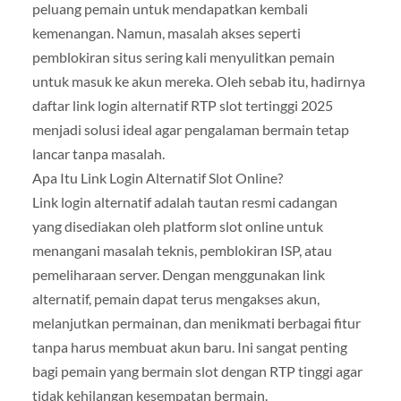
peluang pemain untuk mendapatkan kembali
kemenangan. Namun, masalah akses seperti
pemblokiran situs sering kali menyulitkan pemain
untuk masuk ke akun mereka. Oleh sebab itu, hadirnya
daftar link login alternatif RTP slot tertinggi 2025
menjadi solusi ideal agar pengalaman bermain tetap
lancar tanpa masalah.
Apa Itu Link Login Alternatif Slot Online?
Link login alternatif adalah tautan resmi cadangan
yang disediakan oleh platform slot online untuk
menangani masalah teknis, pemblokiran ISP, atau
pemeliharaan server. Dengan menggunakan link
alternatif, pemain dapat terus mengakses akun,
melanjutkan permainan, dan menikmati berbagai fitur
tanpa harus membuat akun baru. Ini sangat penting
bagi pemain yang bermain slot dengan RTP tinggi agar
tidak kehilangan kesempatan bermain.