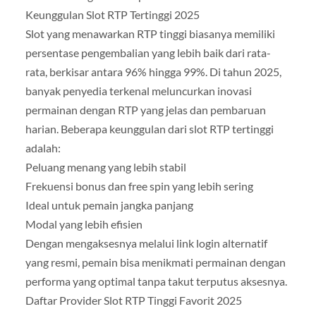
Keunggulan Slot RTP Tertinggi 2025
Slot yang menawarkan RTP tinggi biasanya memiliki
persentase pengembalian yang lebih baik dari rata-
rata, berkisar antara 96% hingga 99%. Di tahun 2025,
banyak penyedia terkenal meluncurkan inovasi
permainan dengan RTP yang jelas dan pembaruan
harian. Beberapa keunggulan dari slot RTP tertinggi
adalah:
Peluang menang yang lebih stabil
Frekuensi bonus dan free spin yang lebih sering
Ideal untuk pemain jangka panjang
Modal yang lebih efisien
Dengan mengaksesnya melalui link login alternatif
yang resmi, pemain bisa menikmati permainan dengan
performa yang optimal tanpa takut terputus aksesnya.
Daftar Provider Slot RTP Tinggi Favorit 2025