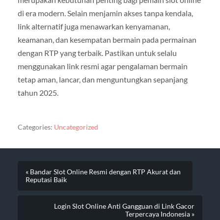
di era modern. Selain menjamin akses tanpa kendala,
link alternatif juga menawarkan kenyamanan,
keamanan, dan kesempatan bermain pada permainan
dengan RTP yang terbaik. Pastikan untuk selalu
menggunakan link resmi agar pengalaman bermain
tetap aman, lancar, dan menguntungkan sepanjang
tahun 2025.
Categories:
Uncategorized
« Bandar Slot Online Resmi dengan RTP Akurat dan
Reputasi Baik
Login Slot Online Anti Gangguan di Link Gacor
Terpercaya Indonesia »