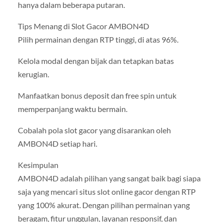
hanya dalam beberapa putaran.
Tips Menang di Slot Gacor AMBON4D
Pilih permainan dengan RTP tinggi, di atas 96%.
Kelola modal dengan bijak dan tetapkan batas
kerugian.
Manfaatkan bonus deposit dan free spin untuk
memperpanjang waktu bermain.
Cobalah pola slot gacor yang disarankan oleh
AMBON4D setiap hari.
Kesimpulan
AMBON4D adalah pilihan yang sangat baik bagi siapa
saja yang mencari situs slot online gacor dengan RTP
yang 100% akurat. Dengan pilihan permainan yang
beragam, fitur unggulan, layanan responsif, dan