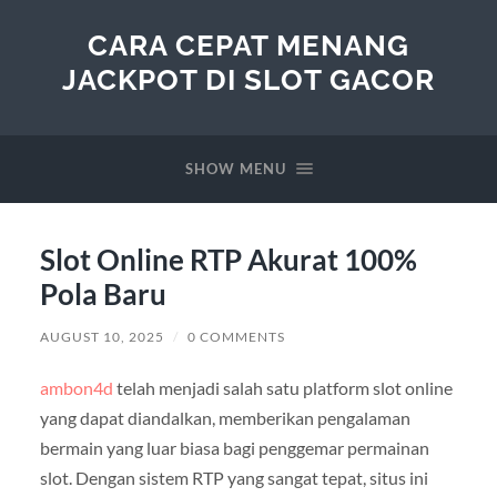
CARA CEPAT MENANG
JACKPOT DI SLOT GACOR
SHOW MENU
Slot Online RTP Akurat 100%
Pola Baru
AUGUST 10, 2025
/
0 COMMENTS
ambon4d
telah menjadi salah satu platform slot online
yang dapat diandalkan, memberikan pengalaman
bermain yang luar biasa bagi penggemar permainan
slot. Dengan sistem RTP yang sangat tepat, situs ini