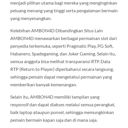
menjadi pilihan utama bagi mereka yang menginginkan
peluang menang yang tinggi serta pengalaman bermain
yang menyenangkan.
Kelebihan AMBON4D Dibandingkan Situs Lain
AMBON4D menawarkan berbagai permainan slot dari
penyedia terkemuka, seperti Pragmatic Play, PG Soft,
Habanero, Spadegaming, dan Joker Gaming. Selain itu,
semua anggota bisa melihat transparansi RTP. Data
RTP (Return to Player) diperbaharui secara langsung,
sehingga pemain dapat mengetahui permainan yang
memberikan banyak kemenangan.
Selain itu, AMBON4D memiliki tampilan yang
responsif dan dapat diakses melalui semua perangkat,
baik laptop ataupun ponsel, sehingga memungkinkan
pemain bermain kapan saja dan di mana saja.