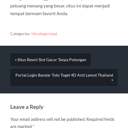
peluang menang yang besar, situs ini dapat menjadi
tempat bermain favorit Anda.
Categories:
Uncategorized
« Situs Resmi Slot Gacor Tanpa Potongan
Portal Login Bandar Toto Togel 4D Anti Lemot Thailand
»
Leave a Reply
Your email address will not be published.
Required fields
are marked
*