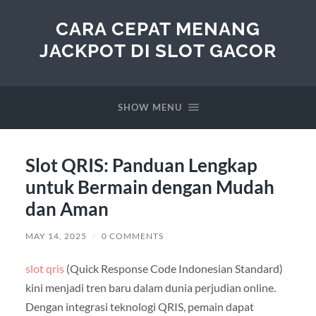
CARA CEPAT MENANG
JACKPOT DI SLOT GACOR
SHOW MENU
Slot QRIS: Panduan Lengkap
untuk Bermain dengan Mudah
dan Aman
MAY 14, 2025
/
0 COMMENTS
slot qris
(Quick Response Code Indonesian Standard)
kini menjadi tren baru dalam dunia perjudian online.
Dengan integrasi teknologi QRIS, pemain dapat