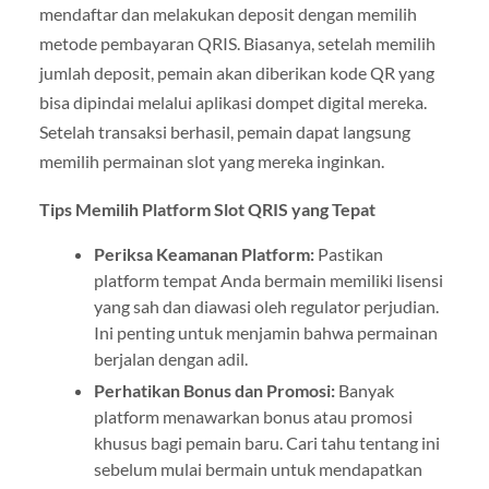
mendaftar dan melakukan deposit dengan memilih
metode pembayaran QRIS. Biasanya, setelah memilih
jumlah deposit, pemain akan diberikan kode QR yang
bisa dipindai melalui aplikasi dompet digital mereka.
Setelah transaksi berhasil, pemain dapat langsung
memilih permainan slot yang mereka inginkan.
Tips Memilih Platform Slot QRIS yang Tepat
Periksa Keamanan Platform:
Pastikan
platform tempat Anda bermain memiliki lisensi
yang sah dan diawasi oleh regulator perjudian.
Ini penting untuk menjamin bahwa permainan
berjalan dengan adil.
Perhatikan Bonus dan Promosi:
Banyak
platform menawarkan bonus atau promosi
khusus bagi pemain baru. Cari tahu tentang ini
sebelum mulai bermain untuk mendapatkan