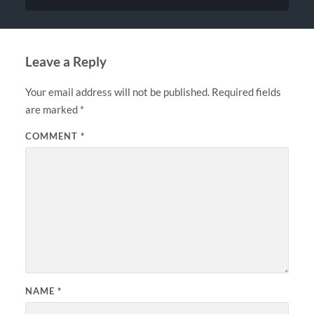
Leave a Reply
Your email address will not be published.
Required fields
are marked
*
COMMENT
*
NAME
*