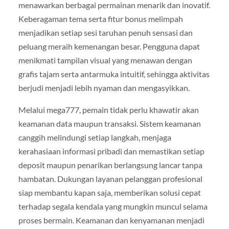
menawarkan berbagai permainan menarik dan inovatif.
Keberagaman tema serta fitur bonus melimpah
menjadikan setiap sesi taruhan penuh sensasi dan
peluang meraih kemenangan besar. Pengguna dapat
menikmati tampilan visual yang menawan dengan
grafis tajam serta antarmuka intuitif, sehingga aktivitas
berjudi menjadi lebih nyaman dan mengasyikkan.
Melalui mega777, pemain tidak perlu khawatir akan
keamanan data maupun transaksi. Sistem keamanan
canggih melindungi setiap langkah, menjaga
kerahasiaan informasi pribadi dan memastikan setiap
deposit maupun penarikan berlangsung lancar tanpa
hambatan. Dukungan layanan pelanggan profesional
siap membantu kapan saja, memberikan solusi cepat
terhadap segala kendala yang mungkin muncul selama
proses bermain. Keamanan dan kenyamanan menjadi