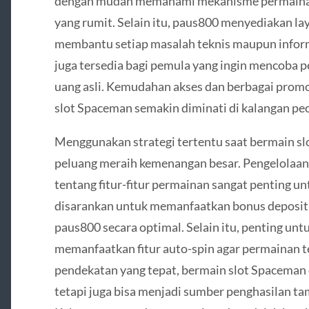
dengan mudah memahami mekanisme permainan t
yang rumit. Selain itu, paus800 menyediakan la
membantu setiap masalah teknis maupun inform
juga tersedia bagi pemula yang ingin mencoba p
uang asli. Kemudahan akses dan berbagai prom
slot Spaceman semakin diminati di kalangan peci
Menggunakan strategi tertentu saat bermain s
peluang meraih kemenangan besar. Pengelolaan
tentang fitur-fitur permainan sangat penting u
disarankan untuk memanfaatkan bonus deposit 
paus800 secara optimal. Selain itu, penting un
memanfaatkan fitur auto-spin agar permainan t
pendekatan yang tepat, bermain slot Spaceman
tetapi juga bisa menjadi sumber penghasilan t