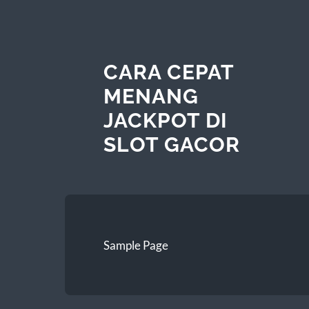
CARA CEPAT
MENANG
JACKPOT DI
SLOT GACOR
Sample Page