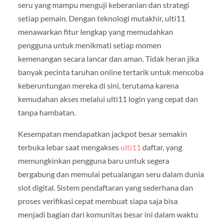
seru yang mampu menguji keberanian dan strategi
setiap pemain. Dengan teknologi mutakhir, ulti11
menawarkan fitur lengkap yang memudahkan
pengguna untuk menikmati setiap momen
kemenangan secara lancar dan aman. Tidak heran jika
banyak pecinta taruhan online tertarik untuk mencoba
keberuntungan mereka di sini, terutama karena
kemudahan akses melalui ulti11 login yang cepat dan
tanpa hambatan.
Kesempatan mendapatkan jackpot besar semakin
terbuka lebar saat mengakses
ulti11
daftar, yang
memungkinkan pengguna baru untuk segera
bergabung dan memulai petualangan seru dalam dunia
slot digital. Sistem pendaftaran yang sederhana dan
proses verifikasi cepat membuat siapa saja bisa
menjadi bagian dari komunitas besar ini dalam waktu