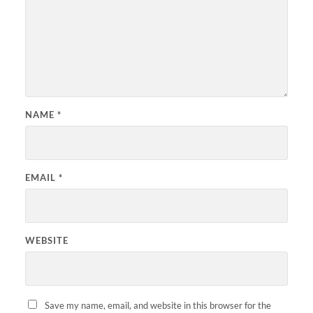
NAME
*
EMAIL
*
WEBSITE
Save my name, email, and website in this browser for the