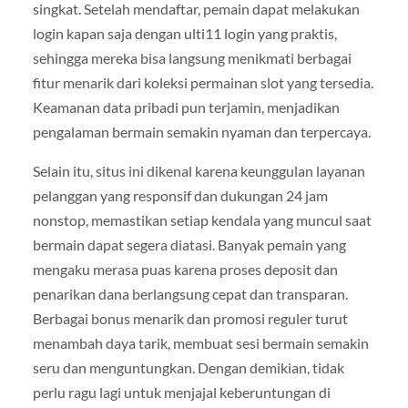
singkat. Setelah mendaftar, pemain dapat melakukan
login kapan saja dengan ulti11 login yang praktis,
sehingga mereka bisa langsung menikmati berbagai
fitur menarik dari koleksi permainan slot yang tersedia.
Keamanan data pribadi pun terjamin, menjadikan
pengalaman bermain semakin nyaman dan terpercaya.
Selain itu, situs ini dikenal karena keunggulan layanan
pelanggan yang responsif dan dukungan 24 jam
nonstop, memastikan setiap kendala yang muncul saat
bermain dapat segera diatasi. Banyak pemain yang
mengaku merasa puas karena proses deposit dan
penarikan dana berlangsung cepat dan transparan.
Berbagai bonus menarik dan promosi reguler turut
menambah daya tarik, membuat sesi bermain semakin
seru dan menguntungkan. Dengan demikian, tidak
perlu ragu lagi untuk menjajal keberuntungan di