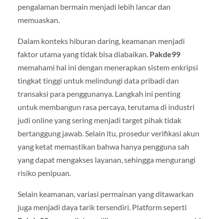
pengalaman bermain menjadi lebih lancar dan
memuaskan.
Dalam konteks hiburan daring, keamanan menjadi
faktor utama yang tidak bisa diabaikan.
Pakde99
memahami hal ini dengan menerapkan sistem enkripsi
tingkat tinggi untuk melindungi data pribadi dan
transaksi para penggunanya. Langkah ini penting
untuk membangun rasa percaya, terutama di industri
judi online yang sering menjadi target pihak tidak
bertanggung jawab. Selain itu, prosedur verifikasi akun
yang ketat memastikan bahwa hanya pengguna sah
yang dapat mengakses layanan, sehingga mengurangi
risiko penipuan.
Selain keamanan, variasi permainan yang ditawarkan
juga menjadi daya tarik tersendiri. Platform seperti