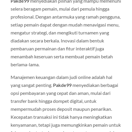
Pakde99
menyediakan pilihan yang mampu memenuhi
selera beragam pemain, mulai dari pemula hingga
profesional. Dengan antarmuka yang ramah pengguna,
setiap pemain dapat dengan mudah menavigasi menu,
mengatur strategi, dan mengikuti turnamen yang
diadakan secara berkala. Inovasi dalam bentuk
pembaruan permainan dan fitur interaktif juga
menambah keseruan serta membuat pemain betah
berlama-lama.
Manajemen keuangan dalam judi online adalah hal
yang sangat penting.
Pakde99
menyediakan berbagai
opsi pembayaran yang cepat dan aman, mulai dari
transfer bank hingga dompet digital, untuk
mempermudah proses deposit maupun penarikan.
Kecepatan transaksi ini tidak hanya meningkatkan
kenyamanan, tetapi juga memungkinkan pemain untuk