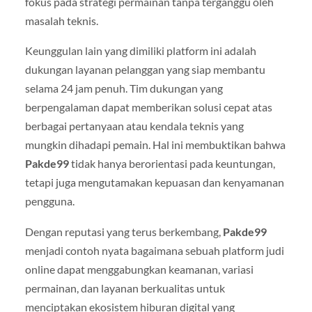
fokus pada strategi permainan tanpa terganggu oleh
masalah teknis.
Keunggulan lain yang dimiliki platform ini adalah
dukungan layanan pelanggan yang siap membantu
selama 24 jam penuh. Tim dukungan yang
berpengalaman dapat memberikan solusi cepat atas
berbagai pertanyaan atau kendala teknis yang
mungkin dihadapi pemain. Hal ini membuktikan bahwa
Pakde99
tidak hanya berorientasi pada keuntungan,
tetapi juga mengutamakan kepuasan dan kenyamanan
pengguna.
Dengan reputasi yang terus berkembang,
Pakde99
menjadi contoh nyata bagaimana sebuah platform judi
online dapat menggabungkan keamanan, variasi
permainan, dan layanan berkualitas untuk
menciptakan ekosistem hiburan digital yang