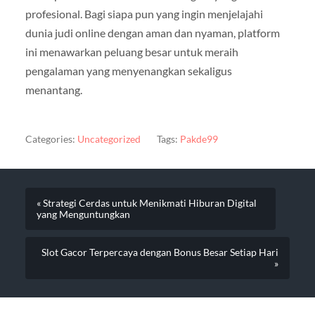
profesional. Bagi siapa pun yang ingin menjelajahi
dunia judi online dengan aman dan nyaman, platform
ini menawarkan peluang besar untuk meraih
pengalaman yang menyenangkan sekaligus
menantang.
Categories:
Uncategorized
Tags:
Pakde99
« Strategi Cerdas untuk Menikmati Hiburan Digital
yang Menguntungkan
Slot Gacor Terpercaya dengan Bonus Besar Setiap Hari
»