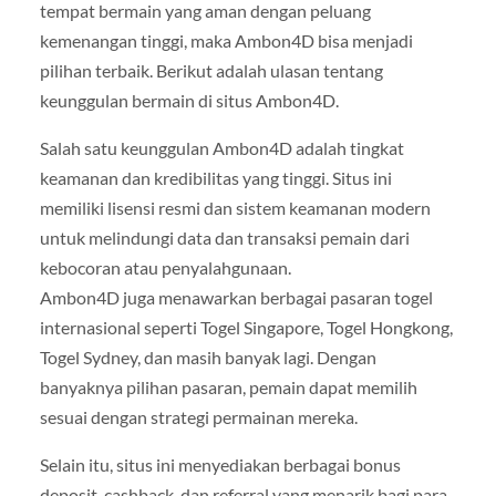
tempat bermain yang aman dengan peluang
kemenangan tinggi, maka Ambon4D bisa menjadi
pilihan terbaik. Berikut adalah ulasan tentang
keunggulan bermain di situs Ambon4D.
Salah satu keunggulan Ambon4D adalah tingkat
keamanan dan kredibilitas yang tinggi. Situs ini
memiliki lisensi resmi dan sistem keamanan modern
untuk melindungi data dan transaksi pemain dari
kebocoran atau penyalahgunaan.
Ambon4D juga menawarkan berbagai pasaran togel
internasional seperti Togel Singapore, Togel Hongkong,
Togel Sydney, dan masih banyak lagi. Dengan
banyaknya pilihan pasaran, pemain dapat memilih
sesuai dengan strategi permainan mereka.
Selain itu, situs ini menyediakan berbagai bonus
deposit, cashback, dan referral yang menarik bagi para