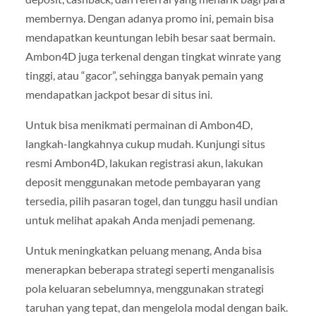
membernya. Dengan adanya promo ini, pemain bisa
mendapatkan keuntungan lebih besar saat bermain.
Ambon4D juga terkenal dengan tingkat winrate yang
tinggi, atau “gacor”, sehingga banyak pemain yang
mendapatkan jackpot besar di situs ini.
Untuk bisa menikmati permainan di Ambon4D,
langkah-langkahnya cukup mudah. Kunjungi situs
resmi Ambon4D, lakukan registrasi akun, lakukan
deposit menggunakan metode pembayaran yang
tersedia, pilih pasaran togel, dan tunggu hasil undian
untuk melihat apakah Anda menjadi pemenang.
Untuk meningkatkan peluang menang, Anda bisa
menerapkan beberapa strategi seperti menganalisis
pola keluaran sebelumnya, menggunakan strategi
taruhan yang tepat, dan mengelola modal dengan baik.