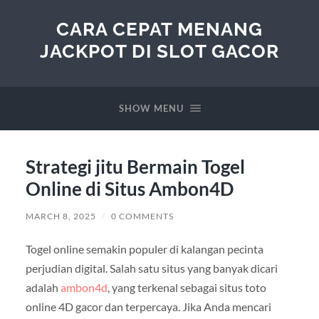
CARA CEPAT MENANG
JACKPOT DI SLOT GACOR
SHOW MENU
Strategi jitu Bermain Togel
Online di Situs Ambon4D
MARCH 8, 2025
/
0 COMMENTS
Togel online semakin populer di kalangan pecinta
perjudian digital. Salah satu situs yang banyak dicari
adalah
ambon4d
, yang terkenal sebagai situs toto
online 4D gacor dan terpercaya. Jika Anda mencari