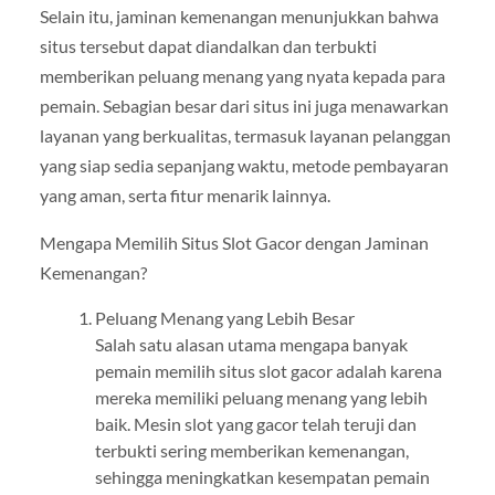
Selain itu, jaminan kemenangan menunjukkan bahwa
situs tersebut dapat diandalkan dan terbukti
memberikan peluang menang yang nyata kepada para
pemain. Sebagian besar dari situs ini juga menawarkan
layanan yang berkualitas, termasuk layanan pelanggan
yang siap sedia sepanjang waktu, metode pembayaran
yang aman, serta fitur menarik lainnya.
Mengapa Memilih Situs Slot Gacor dengan Jaminan
Kemenangan?
Peluang Menang yang Lebih Besar
Salah satu alasan utama mengapa banyak
pemain memilih situs slot gacor adalah karena
mereka memiliki peluang menang yang lebih
baik. Mesin slot yang gacor telah teruji dan
terbukti sering memberikan kemenangan,
sehingga meningkatkan kesempatan pemain