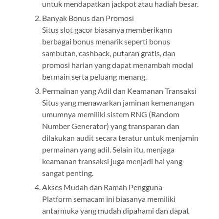
untuk mendapatkan jackpot atau hadiah besar.
Banyak Bonus dan Promosi
Situs slot gacor biasanya memberikann
berbagai bonus menarik seperti bonus
sambutan, cashback, putaran gratis, dan
promosi harian yang dapat menambah modal
bermain serta peluang menang.
Permainan yang Adil dan Keamanan Transaksi
Situs yang menawarkan jaminan kemenangan
umumnya memiliki sistem RNG (Random
Number Generator) yang transparan dan
dilakukan audit secara teratur untuk menjamin
permainan yang adil. Selain itu, menjaga
keamanan transaksi juga menjadi hal yang
sangat penting.
Akses Mudah dan Ramah Pengguna
Platform semacam ini biasanya memiliki
antarmuka yang mudah dipahami dan dapat