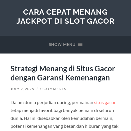
CARA CEPAT MENANG
JACKPOT DI SLOT GACOR
SHOW MENU
Strategi Menang di Situs Gacor
dengan Garansi Kemenangan
JULY 9, 2025
/
0 COMMENTS
Dalam dunia perjudian daring, permainan
situs gacor
tetap menjadi favorit bagi banyak pemain di seluruh
dunia. Hal ini disebabkan oleh kemudahan bermain,
potensi kemenangan yang besar, dan hiburan yang tak