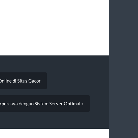
nline di Situs Gacor
Terpercaya dengan Sistem Server Optimal »