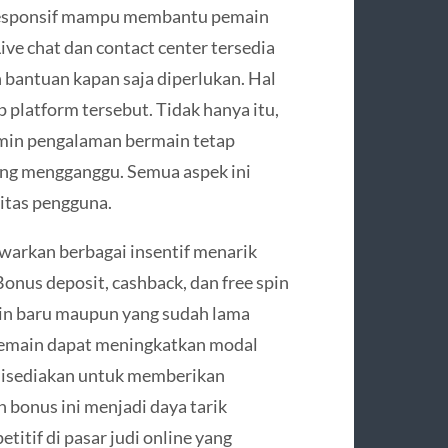
 responsif mampu membantu pemain
ve chat dan contact center tersedia
antuan kapan saja diperlukan. Hal
platform tersebut. Tidak hanya itu,
min pengalaman bermain tetap
ang mengganggu. Semua aspek ini
itas pengguna.
warkan berbagai insentif menarik
us deposit, cashback, dan free spin
ain baru maupun yang sudah lama
pemain dapat meningkatkan modal
a disediakan untuk memberikan
bonus ini menjadi daya tarik
titif di pasar judi online yang