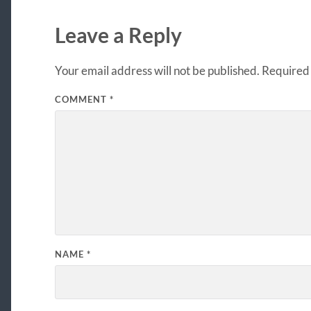
Leave a Reply
Your email address will not be published.
Required 
COMMENT
*
NAME
*