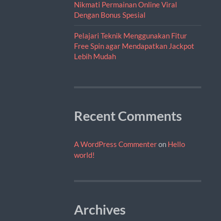
Nikmati Permainan Online Viral
Dengan Bonus Spesial
Pelajari Teknik Menggunakan Fitur
Free Spin agar Mendapatkan Jackpot
Lebih Mudah
Recent Comments
A WordPress Commenter
on
Hello
world!
Archives