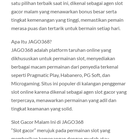
satu pilihan terbaik saat ini, dikenal sebagai agen slot
gacor malam yang menawarkan bonus besar serta
tingkat kemenangan yang tinggi, memastikan pemain
merasa puas dan tertarik untuk bermain setiap hari.
Apa Itu JAGO368?
JAGO368 adalah platform taruhan online yang
dikhususkan untuk permainan slot, menyediakan
berbagai macam permainan dari penyedia terkenal
seperti Pragmatic Play, Habanero, PG Soft, dan
Microgaming. Situs ini populer di kalangan penggemar
slot online karena dikenal sebagai agen slot gacor yang
terpercaya, menawarkan permainan yang adil dan
tingkat keamanan yang solid.
Slot Gacor Malam Ini di JAGO368
“Slot gacor” merujuk pada permainan slot yang
memberikan kemenangan dengan mudah atau