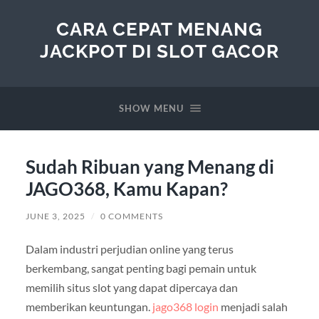
CARA CEPAT MENANG
JACKPOT DI SLOT GACOR
SHOW MENU
Sudah Ribuan yang Menang di
JAGO368, Kamu Kapan?
JUNE 3, 2025
/
0 COMMENTS
Dalam industri perjudian online yang terus
berkembang, sangat penting bagi pemain untuk
memilih situs slot yang dapat dipercaya dan
memberikan keuntungan.
jago368 login
menjadi salah