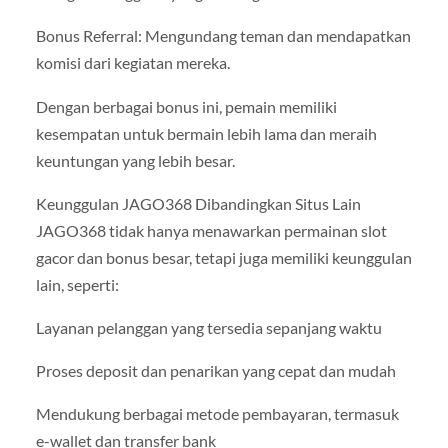
Bonus Referral: Mengundang teman dan mendapatkan
komisi dari kegiatan mereka.
Dengan berbagai bonus ini, pemain memiliki
kesempatan untuk bermain lebih lama dan meraih
keuntungan yang lebih besar.
Keunggulan JAGO368 Dibandingkan Situs Lain
JAGO368 tidak hanya menawarkan permainan slot
gacor dan bonus besar, tetapi juga memiliki keunggulan
lain, seperti:
Layanan pelanggan yang tersedia sepanjang waktu
Proses deposit dan penarikan yang cepat dan mudah
Mendukung berbagai metode pembayaran, termasuk
e-wallet dan transfer bank