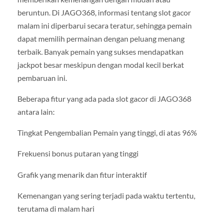
beruntun. Di JAGO368, informasi tentang slot gacor
malam ini diperbarui secara teratur, sehingga pemain
dapat memilih permainan dengan peluang menang
terbaik. Banyak pemain yang sukses mendapatkan
jackpot besar meskipun dengan modal kecil berkat
pembaruan ini.
Beberapa fitur yang ada pada slot gacor di JAGO368
antara lain:
Tingkat Pengembalian Pemain yang tinggi, di atas 96%
Frekuensi bonus putaran yang tinggi
Grafik yang menarik dan fitur interaktif
Kemenangan yang sering terjadi pada waktu tertentu,
terutama di malam hari