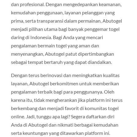
dan profesional. Dengan mengedepankan keamanan,
kemudahan penggunaan, layanan pelanggan yang
prima, serta transparansi dalam permainan, Abutogel
menjadi pilihan utama bagi banyak penggemar togel
daring di Indonesia. Bagi Anda yang mencari
pengalaman bermain togel yang aman dan
menyenangkan, Abutogel patut dipertimbangkan
sebagai tempat bertaruh yang dapat diandalkan.
Dengan terus berinovasi dan meningkatkan kualitas
layanan, Abutogel berkomitmen untuk memberikan
pengalaman terbaik bagi para penggunanya. Oleh
karena itu, tidak mengherankan jika platform ini terus
berkembang dan menjadi favorit di komunitas togel
online. Jadi, tunggu apa lagi? Segera daftarkan diri
Anda di Abutogel dan nikmati berbagai kemudahan
serta keuntungan yang ditawarkan platform ini.