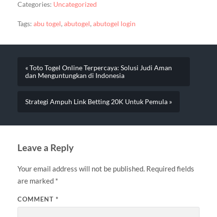
Categories:
Uncategorized
Tags:
abu togel
,
abutogel
,
abutogel login
« Toto Togel Online Terpercaya: Solusi Judi Aman
dan Menguntungkan di Indonesia
Strategi Ampuh Link Betting 20K Untuk Pemula »
Leave a Reply
Your email address will not be published.
Required fields
are marked
*
COMMENT
*