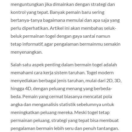
menguntungkan jika dimainkan dengan strategi dan
kontrol yang tepat. Banyak pemain baru sering
bertanya-tanya bagaimana memulai dan apa saja yang
perlu diperhatikan. Artikel ini akan membahas seluk-
beluk permainan togel dengan gaya santai namun
tetap informatif, agar pengalaman bermainmu semakin
menyenangkan.
Salah satu aspek penting dalam bermain togel adalah
memahami cara kerja sistem taruhan. Togel modern
menyediakan berbagai jenis taruhan, mulai dari 2D, 3D,
hingga 4D, dengan peluang menang yang berbeda-
beda. Pemain yang cermat biasanya mencatat pola
angka dan menganalisis statistik sebelumnya untuk
meningkatkan peluang mereka. Meski togel tetap
permainan peluang, strategi yang tepat bisa membuat
pengalaman bermain lebih seru dan penuh tantangan.