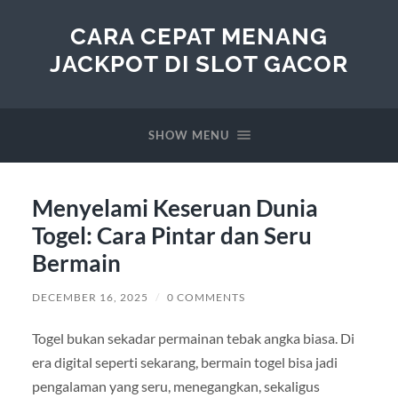
CARA CEPAT MENANG
JACKPOT DI SLOT GACOR
SHOW MENU
Menyelami Keseruan Dunia
Togel: Cara Pintar dan Seru
Bermain
DECEMBER 16, 2025
/
0 COMMENTS
Togel bukan sekadar permainan tebak angka biasa. Di
era digital seperti sekarang, bermain togel bisa jadi
pengalaman yang seru, menegangkan, sekaligus