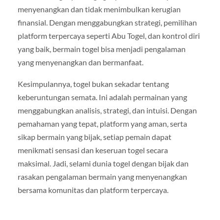
menyenangkan dan tidak menimbulkan kerugian
finansial. Dengan menggabungkan strategi, pemilihan
platform terpercaya seperti Abu Togel, dan kontrol diri
yang baik, bermain togel bisa menjadi pengalaman
yang menyenangkan dan bermanfaat.
Kesimpulannya, togel bukan sekadar tentang
keberuntungan semata. Ini adalah permainan yang
menggabungkan analisis, strategi, dan intuisi. Dengan
pemahaman yang tepat, platform yang aman, serta
sikap bermain yang bijak, setiap pemain dapat
menikmati sensasi dan keseruan togel secara
maksimal. Jadi, selami dunia togel dengan bijak dan
rasakan pengalaman bermain yang menyenangkan
bersama komunitas dan platform terpercaya.