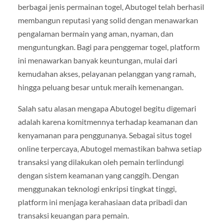
berbagai jenis permainan togel, Abutogel telah berhasil
membangun reputasi yang solid dengan menawarkan
pengalaman bermain yang aman, nyaman, dan
menguntungkan. Bagi para penggemar togel, platform
ini menawarkan banyak keuntungan, mulai dari
kemudahan akses, pelayanan pelanggan yang ramah,
hingga peluang besar untuk meraih kemenangan.
Salah satu alasan mengapa Abutogel begitu digemari
adalah karena komitmennya terhadap keamanan dan
kenyamanan para penggunanya. Sebagai situs togel
online terpercaya, Abutogel memastikan bahwa setiap
transaksi yang dilakukan oleh pemain terlindungi
dengan sistem keamanan yang canggih. Dengan
menggunakan teknologi enkripsi tingkat tinggi,
platform ini menjaga kerahasiaan data pribadi dan
transaksi keuangan para pemain.