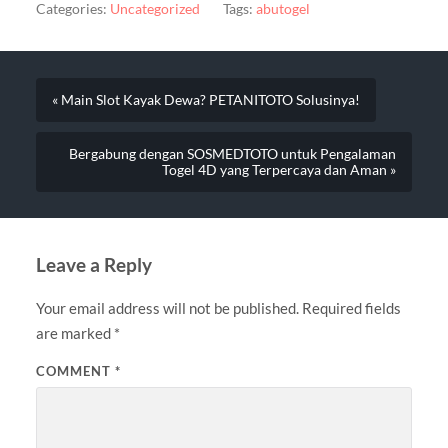
Categories:
Uncategorized
Tags:
abutogel
« Main Slot Kayak Dewa? PETANITOTO Solusinya!
Bergabung dengan SOSMEDTOTO untuk Pengalaman
Togel 4D yang Terpercaya dan Aman »
Leave a Reply
Your email address will not be published.
Required fields
are marked
*
COMMENT
*