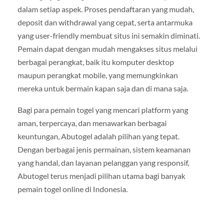
dalam setiap aspek. Proses pendaftaran yang mudah,
deposit dan withdrawal yang cepat, serta antarmuka
yang user-friendly membuat situs ini semakin diminati.
Pemain dapat dengan mudah mengakses situs melalui
berbagai perangkat, baik itu komputer desktop
maupun perangkat mobile, yang memungkinkan
mereka untuk bermain kapan saja dan di mana saja.
Bagi para pemain togel yang mencari platform yang
aman, terpercaya, dan menawarkan berbagai
keuntungan, Abutogel adalah pilihan yang tepat.
Dengan berbagai jenis permainan, sistem keamanan
yang handal, dan layanan pelanggan yang responsif,
Abutogel terus menjadi pilihan utama bagi banyak
pemain togel online di Indonesia.