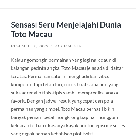
Sensasi Seru Menjelajahi Dunia
Toto Macau
DECEMBER 2, 2025
/
0 COMMENTS
Kalau ngomongin permainan yang lagi naik daun di
kalangan pecinta angka, Toto Macau jelas ada di daftar
teratas. Permainan satu ini menghadirkan vibes
kompetitif tapi tetap fun, cocok buat siapa pun yang
suka adrenalin tipis-tipis sambil memprediksi angka
favorit. Dengan jadwal result yang cepat dan pola
permainan yang simpel, Toto Macau berhasil bikin
banyak pemain betah nongkrong tiap hari nungguin
keluaran terbaru. Rasanya kayak nonton episode series
yang nggak pernah kehabisan plot twist.