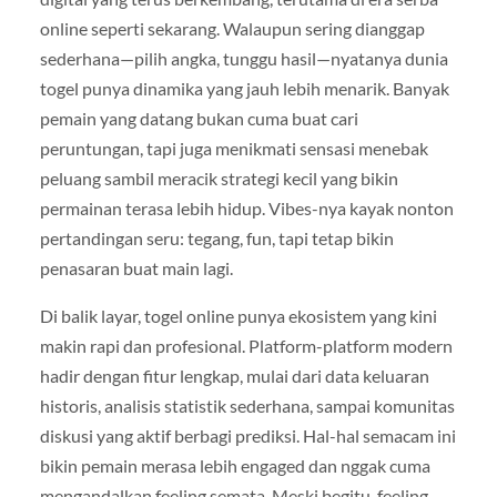
online seperti sekarang. Walaupun sering dianggap
sederhana—pilih angka, tunggu hasil—nyatanya dunia
togel punya dinamika yang jauh lebih menarik. Banyak
pemain yang datang bukan cuma buat cari
peruntungan, tapi juga menikmati sensasi menebak
peluang sambil meracik strategi kecil yang bikin
permainan terasa lebih hidup. Vibes-nya kayak nonton
pertandingan seru: tegang, fun, tapi tetap bikin
penasaran buat main lagi.
Di balik layar, togel online punya ekosistem yang kini
makin rapi dan profesional. Platform-platform modern
hadir dengan fitur lengkap, mulai dari data keluaran
historis, analisis statistik sederhana, sampai komunitas
diskusi yang aktif berbagi prediksi. Hal-hal semacam ini
bikin pemain merasa lebih engaged dan nggak cuma
mengandalkan feeling semata. Meski begitu, feeling