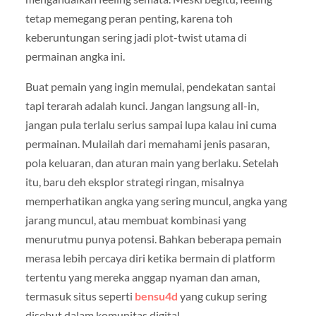
tetap memegang peran penting, karena toh
keberuntungan sering jadi plot-twist utama di
permainan angka ini.
Buat pemain yang ingin memulai, pendekatan santai
tapi terarah adalah kunci. Jangan langsung all-in,
jangan pula terlalu serius sampai lupa kalau ini cuma
permainan. Mulailah dari memahami jenis pasaran,
pola keluaran, dan aturan main yang berlaku. Setelah
itu, baru deh eksplor strategi ringan, misalnya
memperhatikan angka yang sering muncul, angka yang
jarang muncul, atau membuat kombinasi yang
menurutmu punya potensi. Bahkan beberapa pemain
merasa lebih percaya diri ketika bermain di platform
tertentu yang mereka anggap nyaman dan aman,
termasuk situs seperti
bensu4d
yang cukup sering
disebut dalam komunitas digital.