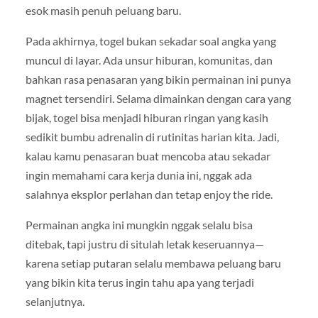
esok masih penuh peluang baru.
Pada akhirnya, togel bukan sekadar soal angka yang
muncul di layar. Ada unsur hiburan, komunitas, dan
bahkan rasa penasaran yang bikin permainan ini punya
magnet tersendiri. Selama dimainkan dengan cara yang
bijak, togel bisa menjadi hiburan ringan yang kasih
sedikit bumbu adrenalin di rutinitas harian kita. Jadi,
kalau kamu penasaran buat mencoba atau sekadar
ingin memahami cara kerja dunia ini, nggak ada
salahnya eksplor perlahan dan tetap enjoy the ride.
Permainan angka ini mungkin nggak selalu bisa
ditebak, tapi justru di situlah letak keseruannya—
karena setiap putaran selalu membawa peluang baru
yang bikin kita terus ingin tahu apa yang terjadi
selanjutnya.