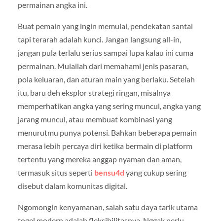
permainan angka ini.
Buat pemain yang ingin memulai, pendekatan santai
tapi terarah adalah kunci. Jangan langsung all-in,
jangan pula terlalu serius sampai lupa kalau ini cuma
permainan. Mulailah dari memahami jenis pasaran,
pola keluaran, dan aturan main yang berlaku. Setelah
itu, baru deh eksplor strategi ringan, misalnya
memperhatikan angka yang sering muncul, angka yang
jarang muncul, atau membuat kombinasi yang
menurutmu punya potensi. Bahkan beberapa pemain
merasa lebih percaya diri ketika bermain di platform
tertentu yang mereka anggap nyaman dan aman,
termasuk situs seperti
bensu4d
yang cukup sering
disebut dalam komunitas digital.
Ngomongin kenyamanan, salah satu daya tarik utama
togel modern adalah fleksibilitasnya. Nggak perlu