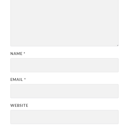
NAME
*
EMAIL
*
WEBSITE