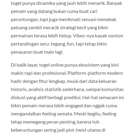
togel punya dinamika yang jauh lebih menarik. Banyak
pemain yang datang bukan cuma buat cari
peruntungan, tapi juga menikmati sensasi menebak
peluang sambil meracik strategi kecil yang bikin
permainan terasa lebih hidup. Vibes-nya kayak nonton
pertandingan seru: tegang, fun, tapi tetap bikin
penasaran buat main lagi.
Di balik layar, togel online punya ekosistem yang kini
makin rapi dan profesional. Platform-platform modern
hadir dengan fitur lengkap, mulai dari data keluaran
historis, analisis statistik sederhana, sampai komunitas
diskusi yang aktif berbagi prediksi. Hal-hal semacam ini
bikin pemain merasa lebih engaged dan nggak cuma
mengandalkan feeling semata. Meski begitu, feeling
tetap memegang peran penting, karena toh
keberuntungan sering jadi plot-twist utama di