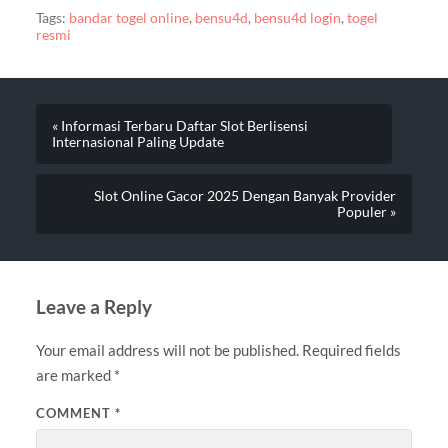
Tags:
bandar togel online
,
bensu4d
,
bensu4d login
,
togel
resmi
« Informasi Terbaru Daftar Slot Berlisensi
Internasional Paling Update
Slot Online Gacor 2025 Dengan Banyak Provider
Populer »
Leave a Reply
Your email address will not be published.
Required fields
are marked
*
COMMENT
*