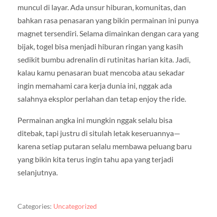
muncul di layar. Ada unsur hiburan, komunitas, dan
bahkan rasa penasaran yang bikin permainan ini punya
magnet tersendiri. Selama dimainkan dengan cara yang
bijak, togel bisa menjadi hiburan ringan yang kasih
sedikit bumbu adrenalin di rutinitas harian kita. Jadi,
kalau kamu penasaran buat mencoba atau sekadar
ingin memahami cara kerja dunia ini, nggak ada
salahnya eksplor perlahan dan tetap enjoy the ride.
Permainan angka ini mungkin nggak selalu bisa
ditebak, tapi justru di situlah letak keseruannya—
karena setiap putaran selalu membawa peluang baru
yang bikin kita terus ingin tahu apa yang terjadi
selanjutnya.
Categories:
Uncategorized