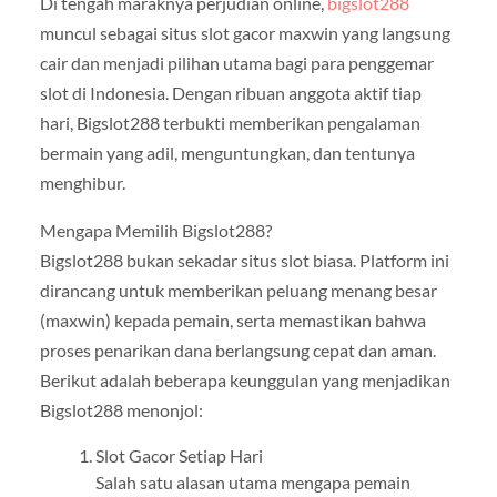
Di tengah maraknya perjudian online,
bigslot288
muncul sebagai situs slot gacor maxwin yang langsung
cair dan menjadi pilihan utama bagi para penggemar
slot di Indonesia. Dengan ribuan anggota aktif tiap
hari, Bigslot288 terbukti memberikan pengalaman
bermain yang adil, menguntungkan, dan tentunya
menghibur.
Mengapa Memilih Bigslot288?
Bigslot288 bukan sekadar situs slot biasa. Platform ini
dirancang untuk memberikan peluang menang besar
(maxwin) kepada pemain, serta memastikan bahwa
proses penarikan dana berlangsung cepat dan aman.
Berikut adalah beberapa keunggulan yang menjadikan
Bigslot288 menonjol:
Slot Gacor Setiap Hari
Salah satu alasan utama mengapa pemain