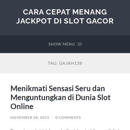
CARA CEPAT MENANG
JACKPOT DI SLOT GACOR
SHOW MENU
TAG:
GAJAH138
Menikmati Sensasi Seru dan
Menguntungkan di Dunia Slot
Online
NOVEMBER 28, 2025
/
0 COMMENTS