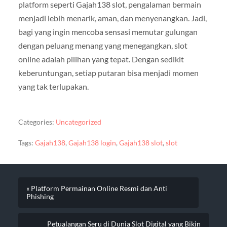
platform seperti Gajah138 slot, pengalaman bermain
menjadi lebih menarik, aman, dan menyenangkan. Jadi,
bagi yang ingin mencoba sensasi memutar gulungan
dengan peluang menang yang menegangkan, slot
online adalah pilihan yang tepat. Dengan sedikit
keberuntungan, setiap putaran bisa menjadi momen
yang tak terlupakan.
Categories:
Uncategorized
Tags:
Gajah138
,
Gajah138 login
,
Gajah138 slot
,
slot
« Platform Permainan Online Resmi dan Anti
Phishing
Petualangan Seru di Dunia Slot Digital yang Bikin