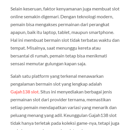
Selain keseruan, faktor kenyamanan juga membuat slot
online semakin digemari. Dengan teknologi modern,
pemain bisa mengakses permainan dari perangkat
apapun, baik itu laptop, tablet, maupun smartphone.
Hal ini membuat bermain slot tidak terbatas waktu dan
tempat. Misalnya, saat menunggu kereta atau
bersantai di rumah, pemain tetap bisa menikmati
sensasi memutar gulungan kapan saja.
Salah satu platform yang terkenal menawarkan
pengalaman bermain slot yang lengkap adalah
Gajah138 slot
. Situs ini menyediakan berbagai jenis
permainan slot dari provider ternama, memastikan
setiap pemain mendapatkan variasi yang menarik dan
peluang menang yang adil. Keunggulan Gajah138 slot
tidak hanya terletak pada koleksi game-nya, tetapi juga