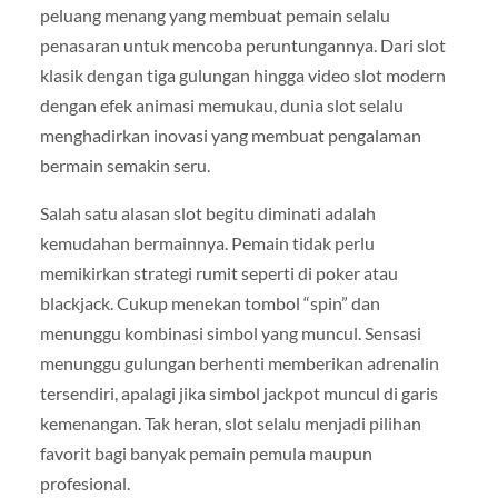
peluang menang yang membuat pemain selalu
penasaran untuk mencoba peruntungannya. Dari slot
klasik dengan tiga gulungan hingga video slot modern
dengan efek animasi memukau, dunia slot selalu
menghadirkan inovasi yang membuat pengalaman
bermain semakin seru.
Salah satu alasan slot begitu diminati adalah
kemudahan bermainnya. Pemain tidak perlu
memikirkan strategi rumit seperti di poker atau
blackjack. Cukup menekan tombol “spin” dan
menunggu kombinasi simbol yang muncul. Sensasi
menunggu gulungan berhenti memberikan adrenalin
tersendiri, apalagi jika simbol jackpot muncul di garis
kemenangan. Tak heran, slot selalu menjadi pilihan
favorit bagi banyak pemain pemula maupun
profesional.