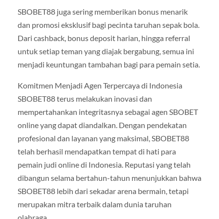
SBOBET88 juga sering memberikan bonus menarik
dan promosi eksklusif bagi pecinta taruhan sepak bola.
Dari cashback, bonus deposit harian, hingga referral
untuk setiap teman yang diajak bergabung, semua ini
menjadi keuntungan tambahan bagi para pemain setia.
Komitmen Menjadi Agen Terpercaya di Indonesia
SBOBET88 terus melakukan inovasi dan
mempertahankan integritasnya sebagai agen SBOBET
online yang dapat diandalkan. Dengan pendekatan
profesional dan layanan yang maksimal, SBOBET88
telah berhasil mendapatkan tempat di hati para
pemain judi online di Indonesia. Reputasi yang telah
dibangun selama bertahun-tahun menunjukkan bahwa
SBOBET88 lebih dari sekadar arena bermain, tetapi
merupakan mitra terbaik dalam dunia taruhan
olahraga.