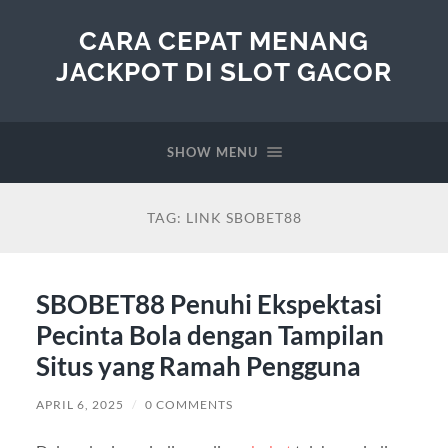
CARA CEPAT MENANG
JACKPOT DI SLOT GACOR
SHOW MENU
TAG:
LINK SBOBET88
SBOBET88 Penuhi Ekspektasi
Pecinta Bola dengan Tampilan
Situs yang Ramah Pengguna
APRIL 6, 2025
/
0 COMMENTS