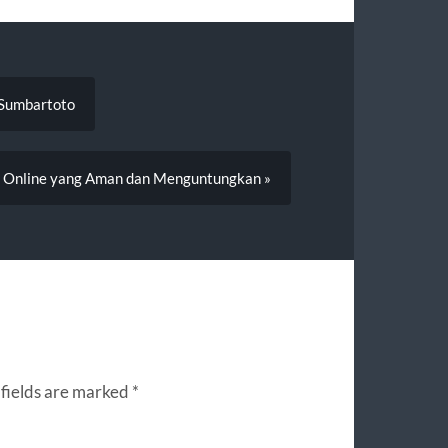
i Sumbartoto
i Online yang Aman dan Menguntungkan »
fields are marked
*