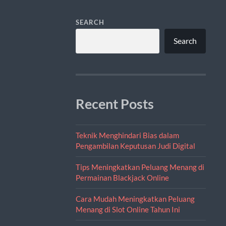
SEARCH
Search
Recent Posts
Teknik Menghindari Bias dalam
Pengambilan Keputusan Judi Digital
Tips Meningkatkan Peluang Menang di
Permainan Blackjack Online
Cara Mudah Meningkatkan Peluang
Menang di Slot Online Tahun Ini