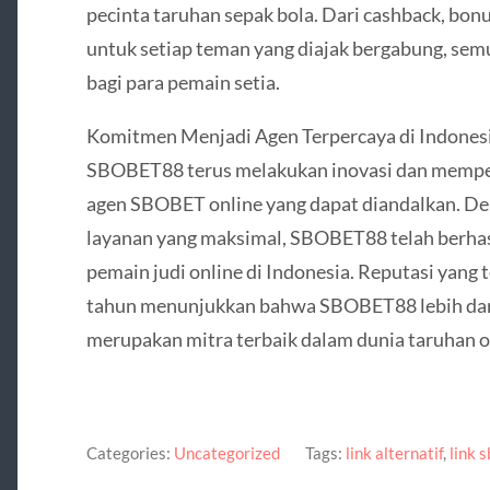
pecinta taruhan sepak bola. Dari cashback, bonus
untuk setiap teman yang diajak bergabung, se
bagi para pemain setia.
Komitmen Menjadi Agen Terpercaya di Indones
SBOBET88 terus melakukan inovasi dan memper
agen SBOBET online yang dapat diandalkan. De
layanan yang maksimal, SBOBET88 telah berhas
pemain judi online di Indonesia. Reputasi yang
tahun menunjukkan bahwa SBOBET88 lebih dari 
merupakan mitra terbaik dalam dunia taruhan o
Categories:
Uncategorized
Tags:
link alternatif
,
link 