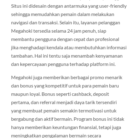
Situs ini didesain dengan antarmuka yang user-friendly
sehingga memudahkan pemain dalam melakukan
navigasi dan transaksi. Selain itu, layanan pelanggan
Megahoki tersedia selama 24 jam penuh, siap
membantu pengguna dengan cepat dan profesional
jika menghadapi kendala atau membutuhkan informasi
tambahan. Hal ini tentu saja menambah kenyamanan
dan kepercayaan pengguna terhadap platform ini.
Megahoki juga memberikan berbagai promo menarik
dan bonus yang kompetitif untuk para pemain baru
maupun loyal. Bonus seperti cashback, deposit
pertama, dan referral menjadi daya tarik tersendiri
yang membuat pemain semakin termotivasi untuk
bergabung dan aktif bermain. Program bonus ini tidak
hanya memberikan keuntungan finansial, tetapi juga
meningkatkan pengalaman bermain secara