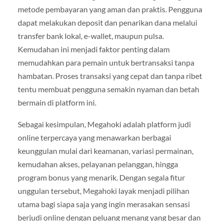
metode pembayaran yang aman dan praktis. Pengguna
dapat melakukan deposit dan penarikan dana melalui
transfer bank lokal, e-wallet, maupun pulsa.
Kemudahan ini menjadi faktor penting dalam
memudahkan para pemain untuk bertransaksi tanpa
hambatan. Proses transaksi yang cepat dan tanpa ribet
tentu membuat pengguna semakin nyaman dan betah
bermain di platform ini.
Sebagai kesimpulan, Megahoki adalah platform judi
online terpercaya yang menawarkan berbagai
keunggulan mulai dari keamanan, variasi permainan,
kemudahan akses, pelayanan pelanggan, hingga
program bonus yang menarik. Dengan segala fitur
unggulan tersebut, Megahoki layak menjadi pilihan
utama bagi siapa saja yang ingin merasakan sensasi
berjudi online dengan peluang menang yang besar dan