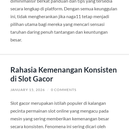
diminimalisir berkat panduan dan tips yang tersedia
secara lengkap di platform. Dengan semua keunggulan
ini, tidak mengherankan jika naga11 tetap menjadi
pilihan utama bagi mereka yang mencari sensasi
taruhan daring penuh tantangan dan keuntungan
besar.
Rahasia Kemenangan Konsisten
di Slot Gacor
JANUARY 15, 2026
/
0 COMMENTS
Slot gacor merupakan istilah populer di kalangan
pecinta permainan slot online yang mengacu pada
mesin yang sering memberikan kemenangan besar
secara konsisten. Fenomena ini sering dicari oleh