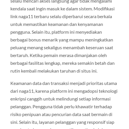
selalu mencari akses langsung agar tidak mengalami
kendala saat ingin masuk ke dalam sistem. Modifikasi
link naga11 terbaru selalu diperbarui secara berkala
untuk memastikan keamanan dan kenyamanan
pengguna. Selain itu, platform ini menyediakan
berbagai bonus menarik yang mampu meningkatkan
peluang menang sekaligus menambah keseruan saat
bertaruh. Ketika pemain merasa dimanjakan oleh
berbagai fasilitas lengkap, mereka semakin betah dan
rutin kembali melakukan taruhan di situs ini.
Keamanan data dan transaksi menjadi prioritas utama
dari naga11, karena platform ini mengadopsi teknologi
enkripsi canggih untuk melindungi setiap informasi
pelanggan. Pengguna tidak perlu khawatir terhadap
risiko penipuan atau pencurian data saat bermain di
sini. Selain itu, layanan pelanggan yang responsif siap