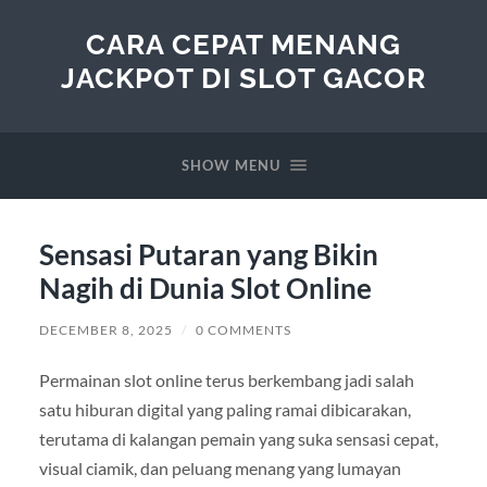
CARA CEPAT MENANG
JACKPOT DI SLOT GACOR
SHOW MENU
Sensasi Putaran yang Bikin
Nagih di Dunia Slot Online
DECEMBER 8, 2025
/
0 COMMENTS
Permainan slot online terus berkembang jadi salah
satu hiburan digital yang paling ramai dibicarakan,
terutama di kalangan pemain yang suka sensasi cepat,
visual ciamik, dan peluang menang yang lumayan