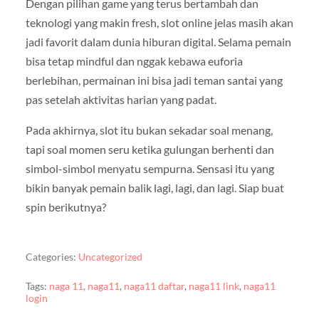
Dengan pilihan game yang terus bertambah dan
teknologi yang makin fresh, slot online jelas masih akan
jadi favorit dalam dunia hiburan digital. Selama pemain
bisa tetap mindful dan nggak kebawa euforia
berlebihan, permainan ini bisa jadi teman santai yang
pas setelah aktivitas harian yang padat.
Pada akhirnya, slot itu bukan sekadar soal menang,
tapi soal momen seru ketika gulungan berhenti dan
simbol-simbol menyatu sempurna. Sensasi itu yang
bikin banyak pemain balik lagi, lagi, dan lagi. Siap buat
spin berikutnya?
Categories:
Uncategorized
Tags:
naga 11
,
naga11
,
naga11 daftar
,
naga11 link
,
naga11
login