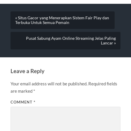
« Situs Gacor yang Menerapkan Sistem Fair Play dan
Terbuka Untuk Semua Pemain
Pusat Sabung Ayam Online Streaming Jelas Paling
Lancar »
Leave a Reply
Your email address will not be published.
Required fields
are marked
*
COMMENT
*