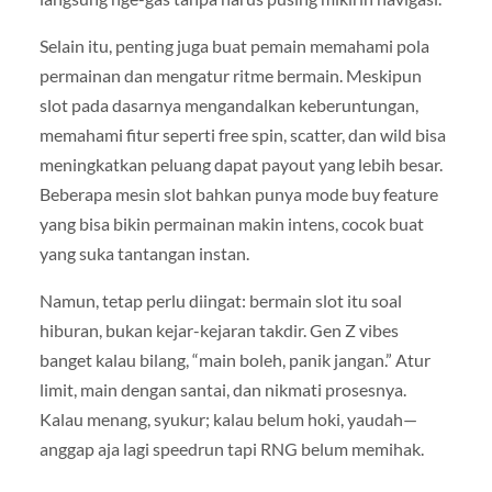
Selain itu, penting juga buat pemain memahami pola
permainan dan mengatur ritme bermain. Meskipun
slot pada dasarnya mengandalkan keberuntungan,
memahami fitur seperti free spin, scatter, dan wild bisa
meningkatkan peluang dapat payout yang lebih besar.
Beberapa mesin slot bahkan punya mode buy feature
yang bisa bikin permainan makin intens, cocok buat
yang suka tantangan instan.
Namun, tetap perlu diingat: bermain slot itu soal
hiburan, bukan kejar-kejaran takdir. Gen Z vibes
banget kalau bilang, “main boleh, panik jangan.” Atur
limit, main dengan santai, dan nikmati prosesnya.
Kalau menang, syukur; kalau belum hoki, yaudah—
anggap aja lagi speedrun tapi RNG belum memihak.