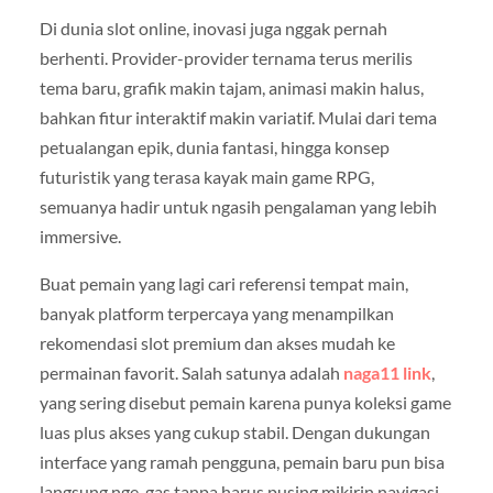
Di dunia slot online, inovasi juga nggak pernah
berhenti. Provider-provider ternama terus merilis
tema baru, grafik makin tajam, animasi makin halus,
bahkan fitur interaktif makin variatif. Mulai dari tema
petualangan epik, dunia fantasi, hingga konsep
futuristik yang terasa kayak main game RPG,
semuanya hadir untuk ngasih pengalaman yang lebih
immersive.
Buat pemain yang lagi cari referensi tempat main,
banyak platform terpercaya yang menampilkan
rekomendasi slot premium dan akses mudah ke
permainan favorit. Salah satunya adalah
naga11 link
,
yang sering disebut pemain karena punya koleksi game
luas plus akses yang cukup stabil. Dengan dukungan
interface yang ramah pengguna, pemain baru pun bisa
langsung nge-gas tanpa harus pusing mikirin navigasi.