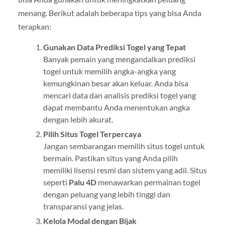
menang. Berikut adalah beberapa tips yang bisa Anda
terapkan:
Gunakan Data Prediksi Togel yang Tepat
Banyak pemain yang mengandalkan prediksi
togel untuk memilih angka-angka yang
kemungkinan besar akan keluar. Anda bisa
mencari data dan analisis prediksi togel yang
dapat membantu Anda menentukan angka
dengan lebih akurat.
Pilih Situs Togel Terpercaya
Jangan sembarangan memilih situs togel untuk
bermain. Pastikan situs yang Anda pilih
memiliki lisensi resmi dan sistem yang adil. Situs
seperti
Palu 4D
menawarkan permainan togel
dengan peluang yang lebih tinggi dan
transparansi yang jelas.
Kelola Modal dengan Bijak