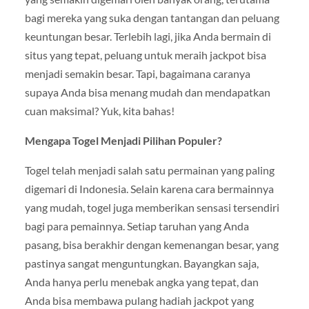
bagi mereka yang suka dengan tantangan dan peluang
keuntungan besar. Terlebih lagi, jika Anda bermain di
situs yang tepat, peluang untuk meraih jackpot bisa
menjadi semakin besar. Tapi, bagaimana caranya
supaya Anda bisa menang mudah dan mendapatkan
cuan maksimal? Yuk, kita bahas!
Mengapa Togel Menjadi Pilihan Populer?
Togel telah menjadi salah satu permainan yang paling
digemari di Indonesia. Selain karena cara bermainnya
yang mudah, togel juga memberikan sensasi tersendiri
bagi para pemainnya. Setiap taruhan yang Anda
pasang, bisa berakhir dengan kemenangan besar, yang
pastinya sangat menguntungkan. Bayangkan saja,
Anda hanya perlu menebak angka yang tepat, dan
Anda bisa membawa pulang hadiah jackpot yang