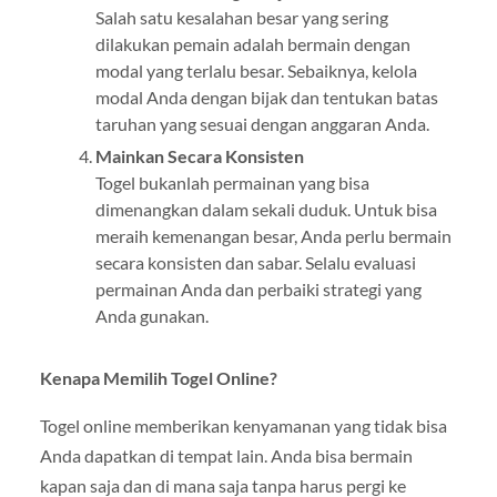
Salah satu kesalahan besar yang sering
dilakukan pemain adalah bermain dengan
modal yang terlalu besar. Sebaiknya, kelola
modal Anda dengan bijak dan tentukan batas
taruhan yang sesuai dengan anggaran Anda.
Mainkan Secara Konsisten
Togel bukanlah permainan yang bisa
dimenangkan dalam sekali duduk. Untuk bisa
meraih kemenangan besar, Anda perlu bermain
secara konsisten dan sabar. Selalu evaluasi
permainan Anda dan perbaiki strategi yang
Anda gunakan.
Kenapa Memilih Togel Online?
Togel online memberikan kenyamanan yang tidak bisa
Anda dapatkan di tempat lain. Anda bisa bermain
kapan saja dan di mana saja tanpa harus pergi ke