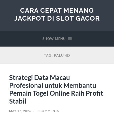
CARA CEPAT MENANG
JACKPOT DI SLOT GACOR
SHOW MENU
TAG:
PALU 4D
Strategi Data Macau
Profesional untuk Membantu
Pemain Togel Online Raih Profit
Stabil
MAY 17, 2026
/
0 COMMENTS