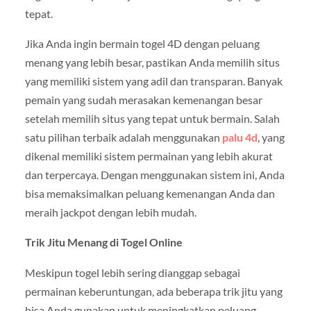
tepat.
Jika Anda ingin bermain togel 4D dengan peluang
menang yang lebih besar, pastikan Anda memilih situs
yang memiliki sistem yang adil dan transparan. Banyak
pemain yang sudah merasakan kemenangan besar
setelah memilih situs yang tepat untuk bermain. Salah
satu pilihan terbaik adalah menggunakan
palu 4d
, yang
dikenal memiliki sistem permainan yang lebih akurat
dan terpercaya. Dengan menggunakan sistem ini, Anda
bisa memaksimalkan peluang kemenangan Anda dan
meraih jackpot dengan lebih mudah.
Trik Jitu Menang di Togel Online
Meskipun togel lebih sering dianggap sebagai
permainan keberuntungan, ada beberapa trik jitu yang
bisa Anda gunakan untuk meningkatkan peluang