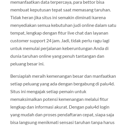
memanfaatkan data terpercaya, para bettor bisa
membuat keputusan tepat saat memasang taruhan.
Tidak heran jika situs ini semakin diminati karena
menyediakan semua kebutuhan judi online dalam satu
tempat, lengkap dengan fitur live chat dan layanan
customer support 24 jam. Jadi, tidak perlu ragu lagi
untuk memulai perjalanan keberuntungan Anda di
dunia taruhan online yang penuh tantangan dan
peluang besar ini.
Bersiaplah meraih kemenangan besar dan manfaatkan
setiap peluang yang ada dengan bergabung di palu4d.
Situs ini mengajak setiap pemain untuk
memaksimalkan potensi kemenangan melalui fitur
lengkap dan informasi akurat. Dengan palu4d login
yang mudah dan proses pendaftaran cepat, siapa saja
bisa langsung menikmati sensasi taruhan tanpa harus