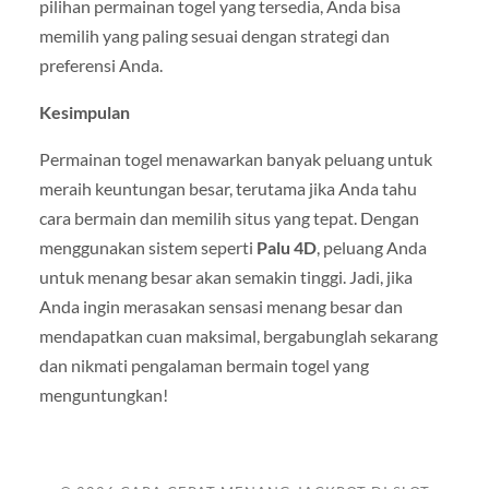
pilihan permainan togel yang tersedia, Anda bisa
memilih yang paling sesuai dengan strategi dan
preferensi Anda.
Kesimpulan
Permainan togel menawarkan banyak peluang untuk
meraih keuntungan besar, terutama jika Anda tahu
cara bermain dan memilih situs yang tepat. Dengan
menggunakan sistem seperti
Palu 4D
, peluang Anda
untuk menang besar akan semakin tinggi. Jadi, jika
Anda ingin merasakan sensasi menang besar dan
mendapatkan cuan maksimal, bergabunglah sekarang
dan nikmati pengalaman bermain togel yang
menguntungkan!