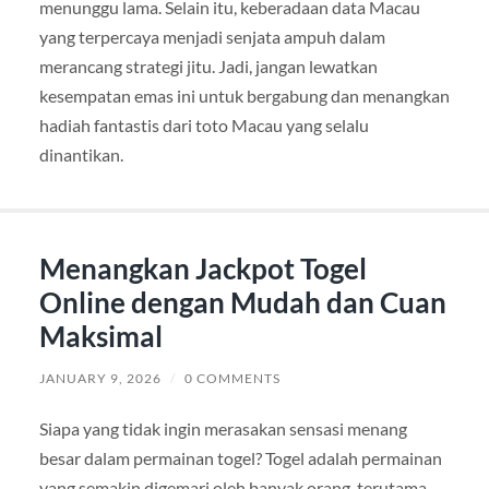
menunggu lama. Selain itu, keberadaan data Macau
yang terpercaya menjadi senjata ampuh dalam
merancang strategi jitu. Jadi, jangan lewatkan
kesempatan emas ini untuk bergabung dan menangkan
hadiah fantastis dari toto Macau yang selalu
dinantikan.
Menangkan Jackpot Togel
Online dengan Mudah dan Cuan
Maksimal
JANUARY 9, 2026
/
0 COMMENTS
Siapa yang tidak ingin merasakan sensasi menang
besar dalam permainan togel? Togel adalah permainan
yang semakin digemari oleh banyak orang, terutama