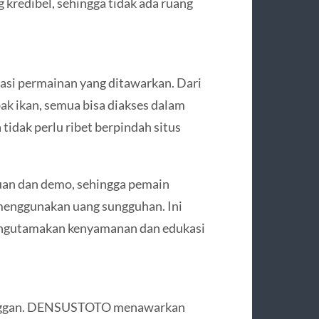
g kredibel, sehingga tidak ada ruang
asi permainan yang ditawarkan. Dari
mbak ikan, semua bisa diakses dalam
idak perlu ribet berpindah situs
uan dan demo, sehingga pemain
enggunakan uang sungguhan. Ini
gutamakan kenyamanan dan edukasi
elanggan. DENSUSTOTO menawarkan