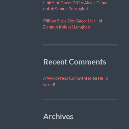
Link Slot Gacor 2026 Akses Cepat
untuk Semua Perangkat
Pilihan Situs Slot Gacor Hari Ini
Dengan Koleksi Lengkap
Recent Comments
A WordPress Commenter
on
Hello
world!
Archives