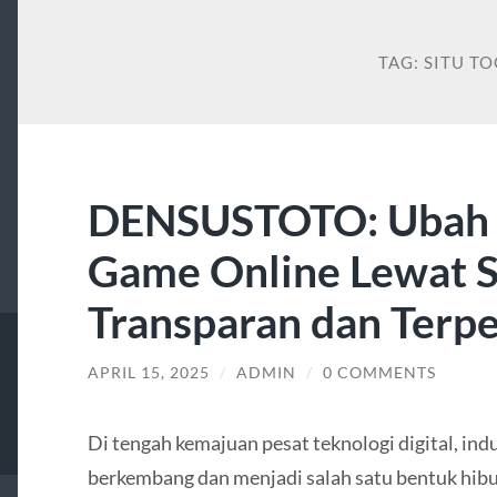
TAG:
SITU T
DENSUSTOTO: Ubah 
Game Online Lewat 
Transparan dan Terp
APRIL 15, 2025
/
ADMIN
/
0 COMMENTS
Di tengah kemajuan pesat teknologi digital, in
berkembang dan menjadi salah satu bentuk hibu