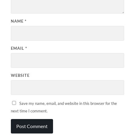
NAME
*
EMAIL
*
WEBSITE
Save my name, email, and website in this browser for the
next time I comment.