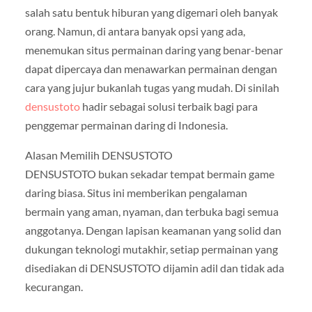
salah satu bentuk hiburan yang digemari oleh banyak
orang. Namun, di antara banyak opsi yang ada,
menemukan situs permainan daring yang benar-benar
dapat dipercaya dan menawarkan permainan dengan
cara yang jujur bukanlah tugas yang mudah. Di sinilah
densustoto
hadir sebagai solusi terbaik bagi para
penggemar permainan daring di Indonesia.
Alasan Memilih DENSUSTOTO
DENSUSTOTO bukan sekadar tempat bermain game
daring biasa. Situs ini memberikan pengalaman
bermain yang aman, nyaman, dan terbuka bagi semua
anggotanya. Dengan lapisan keamanan yang solid dan
dukungan teknologi mutakhir, setiap permainan yang
disediakan di DENSUSTOTO dijamin adil dan tidak ada
kecurangan.