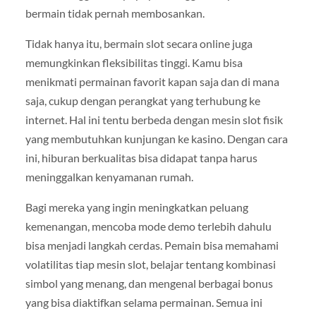
bermain tidak pernah membosankan.
Tidak hanya itu, bermain slot secara online juga
memungkinkan fleksibilitas tinggi. Kamu bisa
menikmati permainan favorit kapan saja dan di mana
saja, cukup dengan perangkat yang terhubung ke
internet. Hal ini tentu berbeda dengan mesin slot fisik
yang membutuhkan kunjungan ke kasino. Dengan cara
ini, hiburan berkualitas bisa didapat tanpa harus
meninggalkan kenyamanan rumah.
Bagi mereka yang ingin meningkatkan peluang
kemenangan, mencoba mode demo terlebih dahulu
bisa menjadi langkah cerdas. Pemain bisa memahami
volatilitas tiap mesin slot, belajar tentang kombinasi
simbol yang menang, dan mengenal berbagai bonus
yang bisa diaktifkan selama permainan. Semua ini