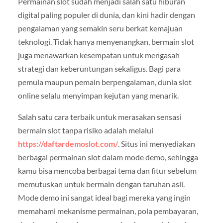
Permainan slot sudah menjadi salah satu hiburan
digital paling populer di dunia, dan kini hadir dengan
pengalaman yang semakin seru berkat kemajuan
teknologi. Tidak hanya menyenangkan, bermain slot
juga menawarkan kesempatan untuk mengasah
strategi dan keberuntungan sekaligus. Bagi para
pemula maupun pemain berpengalaman, dunia slot
online selalu menyimpan kejutan yang menarik.
Salah satu cara terbaik untuk merasakan sensasi
bermain slot tanpa risiko adalah melalui
https://daftardemoslot.com/
. Situs ini menyediakan
berbagai permainan slot dalam mode demo, sehingga
kamu bisa mencoba berbagai tema dan fitur sebelum
memutuskan untuk bermain dengan taruhan asli.
Mode demo ini sangat ideal bagi mereka yang ingin
memahami mekanisme permainan, pola pembayaran,