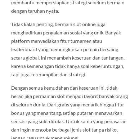
membantu mempersiapkan strategi sebelum bermain
dengan taruhan nyata.
Tidak kalah penting, bermain slot online juga
menghadirkan pengalaman sosial yang unik. Banyak
platform menyediakan fitur turnamen atau
leaderboard yang memungkinkan pemain bersaing
secara global. Ini menambah keseruan dan tantangan,
karena kemenangan tidak hanya soal keberuntungan,
tapi juga keterampilan dan strategi.
Dengan semua kemudahan dan keseruan ini, tidak
heran jika permainan slot menjadi favorit banyak orang
di seluruh dunia. Dari grafis yang menarik hingga fitur
bonus yang menantang, setiap putaran menawarkan
sensasi yang sulit ditolak. Untuk kamu yang penasaran
dan ingin mencoba berbagai jenis slot tanpa risiko,
jangan ragu untuk mengunjungi