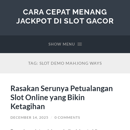
CARA CEPAT MENANG
JACKPOT DI SLOT GACOR
SHOW MENU
TAG:
SLOT DEMO MAHJONG WAYS
Rasakan Serunya Petualangan
Slot Online yang Bikin
Ketagihan
DECEMBER 14, 2025
/
0 COMMENTS