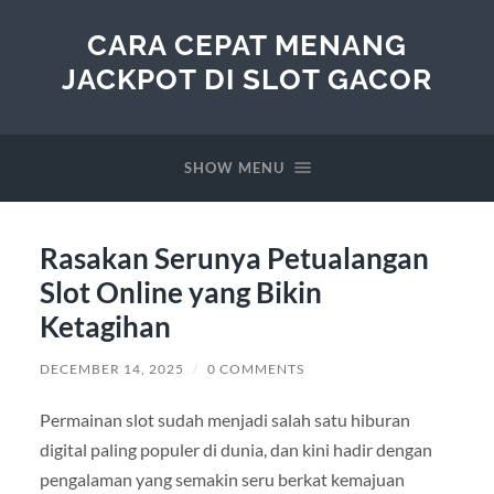
CARA CEPAT MENANG
JACKPOT DI SLOT GACOR
SHOW MENU
Rasakan Serunya Petualangan
Slot Online yang Bikin
Ketagihan
DECEMBER 14, 2025
/
0 COMMENTS
Permainan slot sudah menjadi salah satu hiburan
digital paling populer di dunia, dan kini hadir dengan
pengalaman yang semakin seru berkat kemajuan