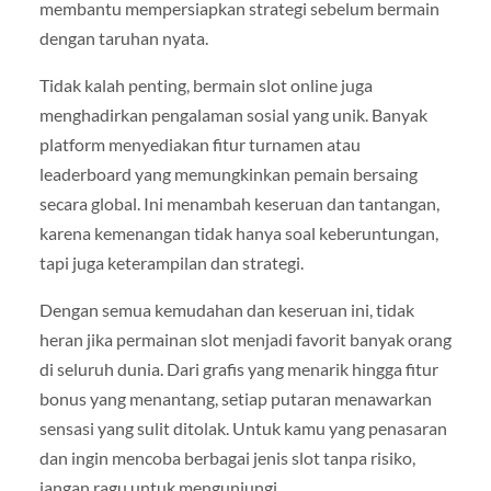
membantu mempersiapkan strategi sebelum bermain
dengan taruhan nyata.
Tidak kalah penting, bermain slot online juga
menghadirkan pengalaman sosial yang unik. Banyak
platform menyediakan fitur turnamen atau
leaderboard yang memungkinkan pemain bersaing
secara global. Ini menambah keseruan dan tantangan,
karena kemenangan tidak hanya soal keberuntungan,
tapi juga keterampilan dan strategi.
Dengan semua kemudahan dan keseruan ini, tidak
heran jika permainan slot menjadi favorit banyak orang
di seluruh dunia. Dari grafis yang menarik hingga fitur
bonus yang menantang, setiap putaran menawarkan
sensasi yang sulit ditolak. Untuk kamu yang penasaran
dan ingin mencoba berbagai jenis slot tanpa risiko,
jangan ragu untuk mengunjungi