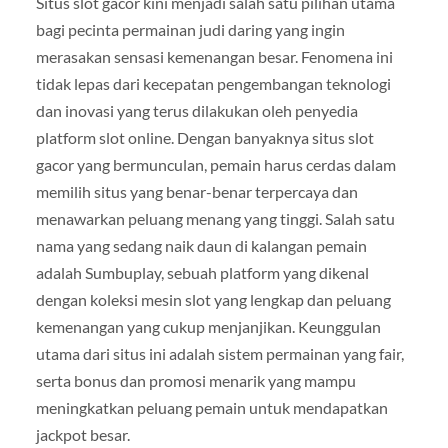
Situs slot gacor kini menjadi salah satu pilihan utama
bagi pecinta permainan judi daring yang ingin
merasakan sensasi kemenangan besar. Fenomena ini
tidak lepas dari kecepatan pengembangan teknologi
dan inovasi yang terus dilakukan oleh penyedia
platform slot online. Dengan banyaknya situs slot
gacor yang bermunculan, pemain harus cerdas dalam
memilih situs yang benar-benar terpercaya dan
menawarkan peluang menang yang tinggi. Salah satu
nama yang sedang naik daun di kalangan pemain
adalah Sumbuplay, sebuah platform yang dikenal
dengan koleksi mesin slot yang lengkap dan peluang
kemenangan yang cukup menjanjikan. Keunggulan
utama dari situs ini adalah sistem permainan yang fair,
serta bonus dan promosi menarik yang mampu
meningkatkan peluang pemain untuk mendapatkan
jackpot besar.