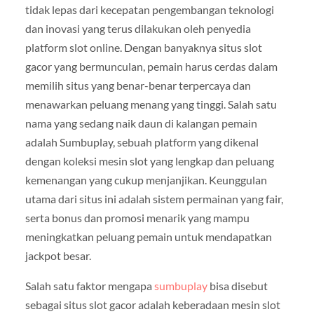
tidak lepas dari kecepatan pengembangan teknologi
dan inovasi yang terus dilakukan oleh penyedia
platform slot online. Dengan banyaknya situs slot
gacor yang bermunculan, pemain harus cerdas dalam
memilih situs yang benar-benar terpercaya dan
menawarkan peluang menang yang tinggi. Salah satu
nama yang sedang naik daun di kalangan pemain
adalah Sumbuplay, sebuah platform yang dikenal
dengan koleksi mesin slot yang lengkap dan peluang
kemenangan yang cukup menjanjikan. Keunggulan
utama dari situs ini adalah sistem permainan yang fair,
serta bonus dan promosi menarik yang mampu
meningkatkan peluang pemain untuk mendapatkan
jackpot besar.
Salah satu faktor mengapa
sumbuplay
bisa disebut
sebagai situs slot gacor adalah keberadaan mesin slot