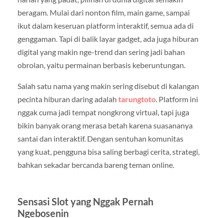
beragam. Mulai dari nonton film, main game, sampai
ikut dalam keseruan platform interaktif, semua ada di
genggaman. Tapi di balik layar gadget, ada juga hiburan
digital yang makin nge-trend dan sering jadi bahan
obrolan, yaitu permainan berbasis keberuntungan.
Salah satu nama yang makin sering disebut di kalangan
pecinta hiburan daring adalah
tarungtoto
. Platform ini
nggak cuma jadi tempat nongkrong virtual, tapi juga
bikin banyak orang merasa betah karena suasananya
santai dan interaktif. Dengan sentuhan komunitas
yang kuat, pengguna bisa saling berbagi cerita, strategi,
bahkan sekadar bercanda bareng teman online.
Sensasi Slot yang Nggak Pernah
Ngebosenin