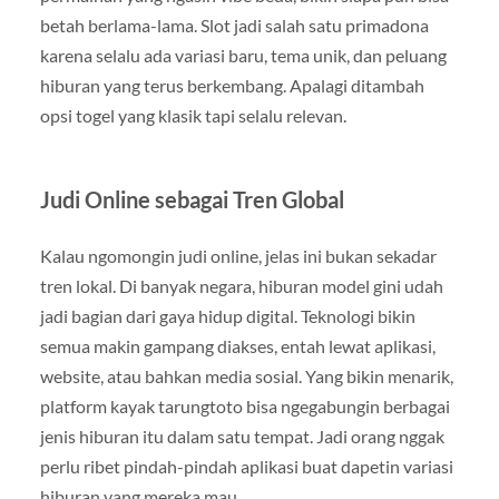
betah berlama-lama. Slot jadi salah satu primadona
karena selalu ada variasi baru, tema unik, dan peluang
hiburan yang terus berkembang. Apalagi ditambah
opsi togel yang klasik tapi selalu relevan.
Judi Online sebagai Tren Global
Kalau ngomongin judi online, jelas ini bukan sekadar
tren lokal. Di banyak negara, hiburan model gini udah
jadi bagian dari gaya hidup digital. Teknologi bikin
semua makin gampang diakses, entah lewat aplikasi,
website, atau bahkan media sosial. Yang bikin menarik,
platform kayak tarungtoto bisa ngegabungin berbagai
jenis hiburan itu dalam satu tempat. Jadi orang nggak
perlu ribet pindah-pindah aplikasi buat dapetin variasi
hiburan yang mereka mau.