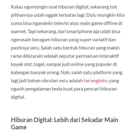
Kalau ngomongin soal hiburan digital, sekarang tuh
pilihannya udah nggak terbatas lagi. Dulu mungkin kita
cuma bisa ngandelin televisi atau main game offline di
warnet. Tapi sekarang, dari smartphone aja udah bisa
ngerasain beragam hiburan yang super variatif dan
pastinya seru. Salah satu bentuk hiburan yang makin
rame dibicarain adalah seputar permainan interaktif
kayak slot, togel, sampai judi online yang populer di
kalangan banyak orang. Nah, salah satu platform yang
lagi jadi bahan obrolan seru adalah
tarungtoto
, yang
ngasih pengalaman beda buat para pencari hiburan
digital.
Hiburan Digital: Lebih dari Sekadar Main
Game