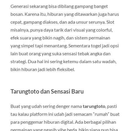
Generasi sekarang bisa dibilang gampang banget
bosan. Karena itu, hiburan yang ditawarkan juga harus
cepat, gampang diakses, dan ada unsur serunya. Slot
misalnya, punya daya tarik dari visual yang colorful,
efek suara yang bikin nagih, dan sistem permainan
yang simpel tapi menantang. Sementara togel jadi opsi
lain buat orang yang suka sensasi tebak angka dan
strategi. Dua hal ini sering ketemu dalam satu wadah,
bikin hiburan jadi lebih fleksibel.
Tarungtoto dan Sensasi Baru
Buat yang udah sering denger nama
tarungtoto
, pasti
tau kalau platform ini udah jadi semacam “rumah” buat
para penggemar hiburan digital. Ada berbagai pilihan
permainan yang ngasih vibe beda, bikin siapa pun bisa