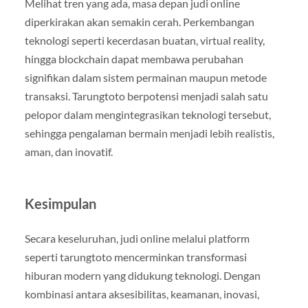
Melihat tren yang ada, masa depan judi online
diperkirakan akan semakin cerah. Perkembangan
teknologi seperti kecerdasan buatan, virtual reality,
hingga blockchain dapat membawa perubahan
signifikan dalam sistem permainan maupun metode
transaksi. Tarungtoto berpotensi menjadi salah satu
pelopor dalam mengintegrasikan teknologi tersebut,
sehingga pengalaman bermain menjadi lebih realistis,
aman, dan inovatif.
Kesimpulan
Secara keseluruhan, judi online melalui platform
seperti tarungtoto mencerminkan transformasi
hiburan modern yang didukung teknologi. Dengan
kombinasi antara aksesibilitas, keamanan, inovasi,