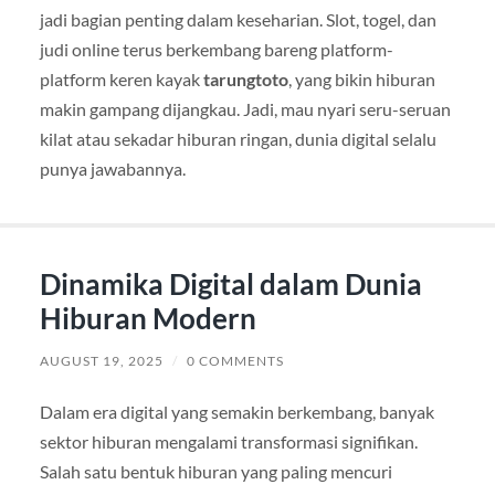
jadi bagian penting dalam keseharian. Slot, togel, dan
judi online terus berkembang bareng platform-
platform keren kayak
tarungtoto
, yang bikin hiburan
makin gampang dijangkau. Jadi, mau nyari seru-seruan
kilat atau sekadar hiburan ringan, dunia digital selalu
punya jawabannya.
Dinamika Digital dalam Dunia
Hiburan Modern
AUGUST 19, 2025
/
0 COMMENTS
Dalam era digital yang semakin berkembang, banyak
sektor hiburan mengalami transformasi signifikan.
Salah satu bentuk hiburan yang paling mencuri