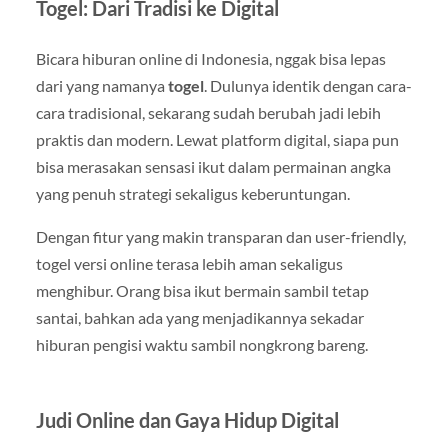
Togel: Dari Tradisi ke Digital
Bicara hiburan online di Indonesia, nggak bisa lepas
dari yang namanya
togel
. Dulunya identik dengan cara-
cara tradisional, sekarang sudah berubah jadi lebih
praktis dan modern. Lewat platform digital, siapa pun
bisa merasakan sensasi ikut dalam permainan angka
yang penuh strategi sekaligus keberuntungan.
Dengan fitur yang makin transparan dan user-friendly,
togel versi online terasa lebih aman sekaligus
menghibur. Orang bisa ikut bermain sambil tetap
santai, bahkan ada yang menjadikannya sekadar
hiburan pengisi waktu sambil nongkrong bareng.
Judi Online dan Gaya Hidup Digital