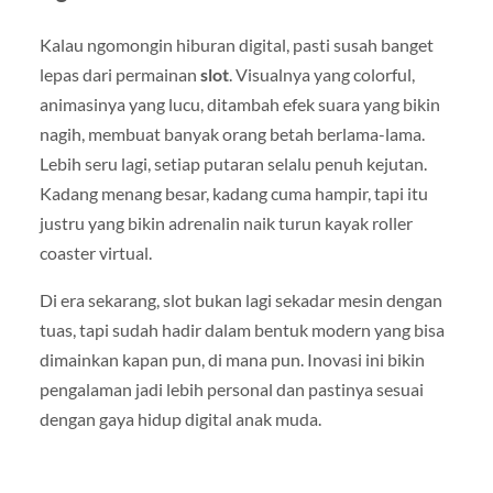
Kalau ngomongin hiburan digital, pasti susah banget
lepas dari permainan
slot
. Visualnya yang colorful,
animasinya yang lucu, ditambah efek suara yang bikin
nagih, membuat banyak orang betah berlama-lama.
Lebih seru lagi, setiap putaran selalu penuh kejutan.
Kadang menang besar, kadang cuma hampir, tapi itu
justru yang bikin adrenalin naik turun kayak roller
coaster virtual.
Di era sekarang, slot bukan lagi sekadar mesin dengan
tuas, tapi sudah hadir dalam bentuk modern yang bisa
dimainkan kapan pun, di mana pun. Inovasi ini bikin
pengalaman jadi lebih personal dan pastinya sesuai
dengan gaya hidup digital anak muda.