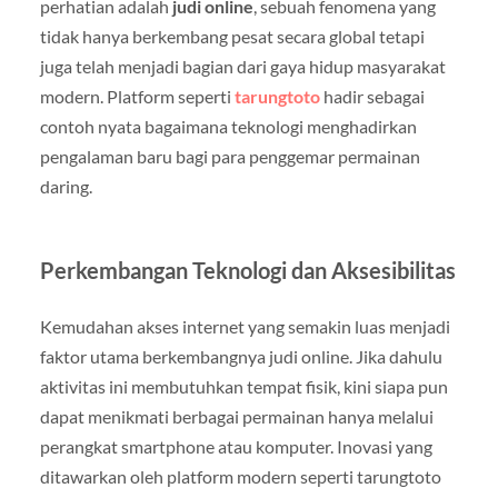
perhatian adalah
judi online
, sebuah fenomena yang
tidak hanya berkembang pesat secara global tetapi
juga telah menjadi bagian dari gaya hidup masyarakat
modern. Platform seperti
tarungtoto
hadir sebagai
contoh nyata bagaimana teknologi menghadirkan
pengalaman baru bagi para penggemar permainan
daring.
Perkembangan Teknologi dan Aksesibilitas
Kemudahan akses internet yang semakin luas menjadi
faktor utama berkembangnya judi online. Jika dahulu
aktivitas ini membutuhkan tempat fisik, kini siapa pun
dapat menikmati berbagai permainan hanya melalui
perangkat smartphone atau komputer. Inovasi yang
ditawarkan oleh platform modern seperti tarungtoto