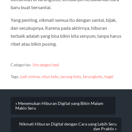
baru buat bersantai.
Yang penting, nikmati semua itu dengan santai, bijak,
dan secukupnya. Karena pada akhirnya, hiburan
terbaik adalah yang bisa bikin kita senyum, tanpa harus
ribet atau bikin pusing.
Categories:
Uncategorized
Tags:
judi online
,
situs toto
,
tarung toto
,
tarungtoto
,
togel
« Menemukan Hiburan Digital yang Bikin Malam
Makin Seru
Nikmati Hiburan Digital dengan Cara yang Lebih Seru
dan Praktis »