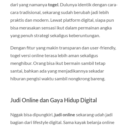
dari yang namanya
togel
. Dulunya identik dengan cara-
cara tradisional, sekarang sudah berubah jadi lebih
praktis dan modern. Lewat platform digital, siapa pun
bisa merasakan sensasi ikut dalam permainan angka
yang penuh strategi sekaligus keberuntungan.
Dengan fitur yang makin transparan dan user-friendly,
togel versi online terasa lebih aman sekaligus
menghibur. Orang bisa ikut bermain sambil tetap
santai, bahkan ada yang menjadikannya sekadar
hiburan pengisi waktu sambil nongkrong bareng.
Judi Online dan Gaya Hidup Digital
Nggak bisa dipungkiri,
judi online
sekarang udah jadi
bagian dari lifestyle digital. Sama kayak belanja online