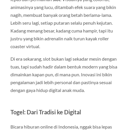
animasinya yang lucu, ditambah efek suara yang bikin
nagih, membuat banyak orang betah berlama-lama.
Lebih seru lagi, setiap putaran selalu penuh kejutan.
Kadang menang besar, kadang cuma hampir, tapi itu
justru yang bikin adrenalin naik turun kayak roller
coaster virtual.
Di era sekarang, slot bukan lagi sekadar mesin dengan
tuas, tapi sudah hadir dalam bentuk modern yang bisa
dimainkan kapan pun, di mana pun. Inovasi ini bikin
pengalaman jadi lebih personal dan pastinya sesuai
dengan gaya hidup digital anak muda.
Togel: Dari Tradisi ke Digital
Bicara hiburan online di Indonesia, nggak bisa lepas