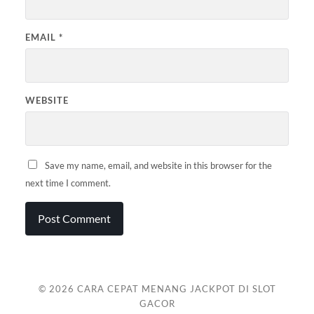
EMAIL
*
WEBSITE
Save my name, email, and website in this browser for the
next time I comment.
© 2026
CARA CEPAT MENANG JACKPOT DI SLOT
GACOR