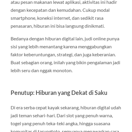
atau pesan makanan lewat aplikasi, aktivitas ini hadir
dengan kecepatan dan kemudahan. Cukup modal
smartphone, koneksi internet, dan sedikit rasa
penasaran, hiburan ini bisa langsung dinikmati.
Bedanya dengan hiburan digital lain, judi online punya
sisi yang lebih menantang karena menggabungkan
faktor keberuntungan, strategi, dan juga keberanian.
Buat sebagian orang, inilah yang bikin pengalaman jadi
lebih seru dan nggak monoton.
Penutup: Hiburan yang Dekat di Saku
Di era serba cepat kayak sekarang, hiburan digital udah
jadi teman sehari-hari. Dari slot yang penuh warna,
togel yang penuh teka-teki angka, hingga suasana
komunitas di tarungtoto, semuanya menawarkan cara