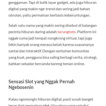
genggaman. Tapi di balik layar gadget, ada juga hiburan
digital yang makin nge-trend dan sering jadi bahan
obrolan, yaitu permainan berbasis keberuntungan.
Salah satu nama yang makin sering disebut di kalangan
pecinta hiburan daring adalah
tarungtoto
. Platform ini
nggak cuma jadi tempat nongkrong virtual, tapi juga
bikin banyak orang merasa betah karena suasananya
santai dan interaktif. Dengan sentuhan komunitas
yang kuat, pengguna bisa saling berbagi cerita, strategi,
bahkan sekadar bercanda bareng teman online.
Sensasi Slot yang Nggak Pernah
Ngebosenin
Kalau ngomongin hiburan digital, pasti susah banget
lepas dari permainan
slot
. Visualnya yang colorful,