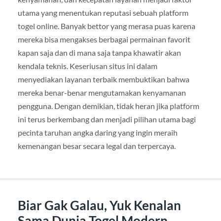
utama yang menentukan reputasi sebuah platform
togel online. Banyak bettor yang merasa puas karena
mereka bisa mengakses berbagai permainan favorit
kapan saja dan di mana saja tanpa khawatir akan
kendala teknis. Keseriusan situs ini dalam
menyediakan layanan terbaik membuktikan bahwa
mereka benar-benar mengutamakan kenyamanan
pengguna. Dengan demikian, tidak heran jika platform
ini terus berkembang dan menjadi pilihan utama bagi
pecinta taruhan angka daring yang ingin meraih
kemenangan besar secara legal dan terpercaya.
Biar Gak Galau, Yuk Kenalan
Sama Dunia Togel Modern