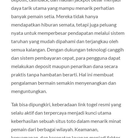
daya tarik utama yang mampu menarik perhatian
banyak pemain setia. Mereka tidak hanya
mendapatkan hiburan semata, tetapi juga peluang
nyata untuk memperbesar pendapatan melalui sistem
taruhan yang mudah dipahami dan terjangkau oleh
semua kalangan. Dengan dukungan teknologi canggih
dan sistem pembayaran cepat, para pengguna dapat
melakukan deposit maupun penarikan dana secara
praktis tanpa hambatan berarti. Hal ini membuat
pengalaman bermain semakin menyenangkan dan
menguntungkan.
Tak bisa dipungkiri, keberadaan link togel resmi yang
selalu aktif dan terpercaya menjadi kunci utama
keberhasilan sebuah situs toto dalam menarik minat
pemain dari berbagai wilayah. Keamanan,
kenyamanan, dan kecepatan layanan menjadi faktor