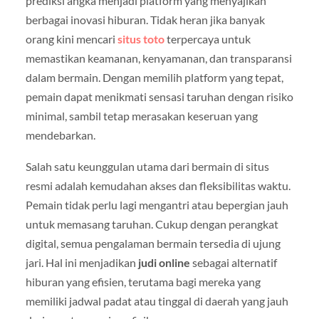
prediksi angka menjadi platform yang menyajikan
berbagai inovasi hiburan. Tidak heran jika banyak
orang kini mencari
situs toto
terpercaya untuk
memastikan keamanan, kenyamanan, dan transparansi
dalam bermain. Dengan memilih platform yang tepat,
pemain dapat menikmati sensasi taruhan dengan risiko
minimal, sambil tetap merasakan keseruan yang
mendebarkan.
Salah satu keunggulan utama dari bermain di situs
resmi adalah kemudahan akses dan fleksibilitas waktu.
Pemain tidak perlu lagi mengantri atau bepergian jauh
untuk memasang taruhan. Cukup dengan perangkat
digital, semua pengalaman bermain tersedia di ujung
jari. Hal ini menjadikan
judi online
sebagai alternatif
hiburan yang efisien, terutama bagi mereka yang
memiliki jadwal padat atau tinggal di daerah yang jauh