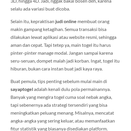
3D, hingga 4D. Jadi, nggak bakal bosen deh, karena
selalu ada variasi buat dicoba.
Selain itu, kepraktisan
judi online
membuat orang
makin gampang ketagihan. Semua transaksi bisa
dilakukan lewat aplikasi atau website resmi, sehingga
aman dan cepat. Tapi tetep ya, main togel itu harus
pinter-pinter manage modal. Jangan sampai karena
seru-seruan, dompet malah jadi korban. Ingat, togel itu
hiburan, bukan cara instan buat jadi kaya raya.
Buat pemula, tips penting sebelum mulai main di
sayaptogel
adalah kenali dulu pola permainannya.
Banyak yang mengira togel cuma soal nebak angka,
tapi sebenernya ada strategi tersendiri yang bisa
meningkatkan peluang menang. Misalnya, mencatat
angka-angka yang sering keluar, atau memanfaatkan
fitur statistik yang biasanya disediakan platform.