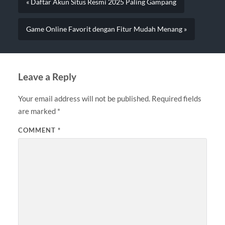
« Daftar Akun Situs Resmi 2025 Paling Gampang
Game Online Favorit dengan Fitur Mudah Menang »
Leave a Reply
Your email address will not be published.
Required fields
are marked
*
COMMENT
*