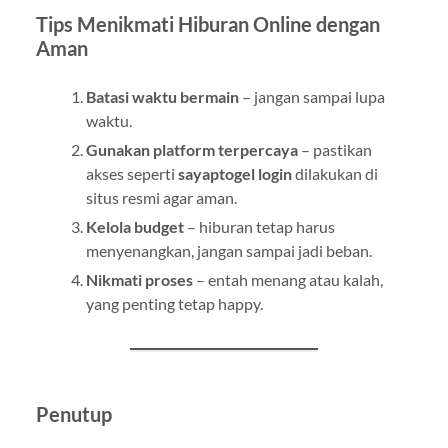
Tips Menikmati Hiburan Online dengan
Aman
Batasi waktu bermain
– jangan sampai lupa
waktu.
Gunakan platform terpercaya
– pastikan
akses seperti
sayaptogel login
dilakukan di
situs resmi agar aman.
Kelola budget
– hiburan tetap harus
menyenangkan, jangan sampai jadi beban.
Nikmati proses
– entah menang atau kalah,
yang penting tetap happy.
Penutup