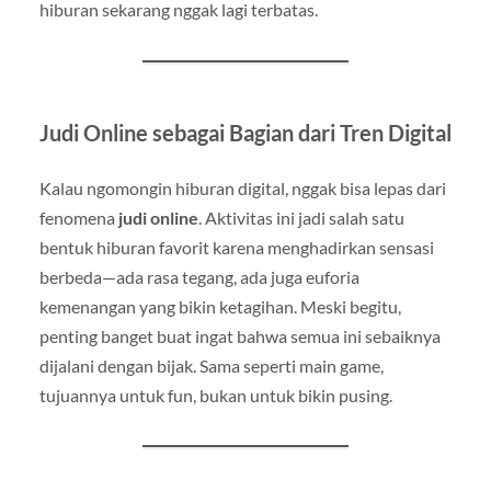
hiburan sekarang nggak lagi terbatas.
Judi Online sebagai Bagian dari Tren Digital
Kalau ngomongin hiburan digital, nggak bisa lepas dari
fenomena
judi online
. Aktivitas ini jadi salah satu
bentuk hiburan favorit karena menghadirkan sensasi
berbeda—ada rasa tegang, ada juga euforia
kemenangan yang bikin ketagihan. Meski begitu,
penting banget buat ingat bahwa semua ini sebaiknya
dijalani dengan bijak. Sama seperti main game,
tujuannya untuk fun, bukan untuk bikin pusing.