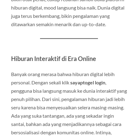
hiburan digital, mood langsung bisa naik. Dunia digital
juga terus berkembang, bikin pengalaman yang
ditawarkan semakin menarik dan up-to-date.
Hiburan Interaktif di Era Online
Banyak orang merasa bahwa hiburan digital lebih
personal. Dengan sekali klik
sayaptogel login
,
pengguna bisa langsung masuk ke dunia interaktif yang
penuh pilihan. Dari sini, pengalaman hiburan jadi lebih
seru karena bisa menyesuaikan selera masing-masing.
Ada yang suka tantangan, ada yang sekadar ingin
santai, bahkan ada yang menjadikannya sebagai cara
bersosialisasi dengan komunitas online. Intinya,