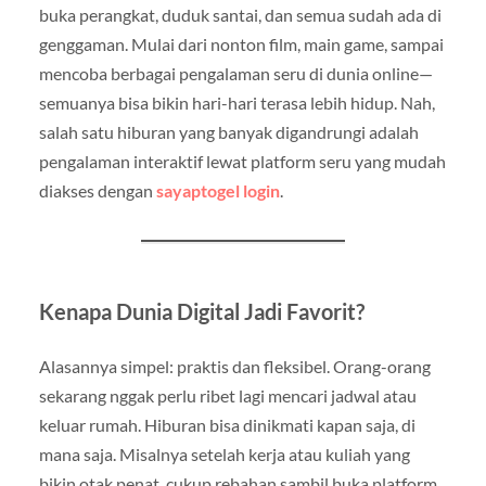
buka perangkat, duduk santai, dan semua sudah ada di
genggaman. Mulai dari nonton film, main game, sampai
mencoba berbagai pengalaman seru di dunia online—
semuanya bisa bikin hari-hari terasa lebih hidup. Nah,
salah satu hiburan yang banyak digandrungi adalah
pengalaman interaktif lewat platform seru yang mudah
diakses dengan
sayaptogel login
.
Kenapa Dunia Digital Jadi Favorit?
Alasannya simpel: praktis dan fleksibel. Orang-orang
sekarang nggak perlu ribet lagi mencari jadwal atau
keluar rumah. Hiburan bisa dinikmati kapan saja, di
mana saja. Misalnya setelah kerja atau kuliah yang
bikin otak penat, cukup rebahan sambil buka platform