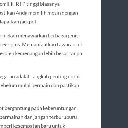
emiliki RTP tinggi biasanya
astikan Anda memilih mesin dengan
apatkan jackpot.
ringkali menawarkan berbagai jenis
free spins. Memanfaatkan tawaran ini
roleh kemenangan lebih besar tanpa
garan adalah langkah penting untuk
 sebelum mulai bermain dan pastikan
ot bergantung pada keberuntungan,
 permainan dan jangan terburuburu
emberi kesempatan baru untuk