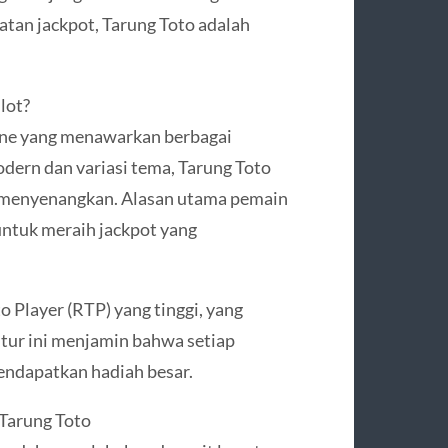
tan jackpot, Tarung Toto adalah
lot?
line yang menawarkan berbagai
dern dan variasi tema, Tarung Toto
 menyenangkan. Alasan utama pemain
ntuk meraih jackpot yang
to Player (RTP) yang tinggi, yang
itur ini menjamin bahwa setiap
endapatkan hadiah besar.
Tarung Toto