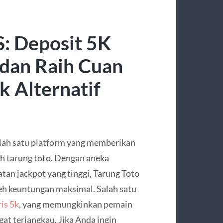
S: Deposit 5K
dan Raih Cuan
k Alternatif
salah satu platform yang memberikan
 tarung toto. Dengan aneka
an jackpot yang tinggi, Tarung Toto
h keuntungan maksimal. Salah satu
is 5k
, yang memungkinkan pemain
t terjangkau. Jika Anda ingin