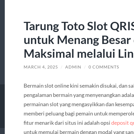
Tarung Toto Slot QRI
untuk Menang Besar 
Maksimal melalui Lin
MARCH 4, 2025
/
ADMIN
/
0 COMMENTS
Bermain slot online kini semakin disukai, dan 
pengalaman bermain yang menyenangkan adalah
permainan slot yang mengasyikkan dan kesempat
memberi peluang bagi pemain untuk memperole
fitur menarik dari situs ini adalah opsi
deposit qr
untuk memulai bermain dengan modal yang sanga