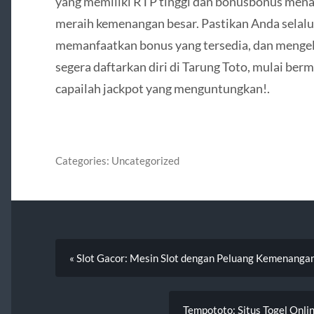
yang memiliki RTP tinggi dan bonusbonus men
meraih kemenangan besar. Pastikan Anda selalu
memanfaatkan bonus yang tersedia, dan mengelo
segera daftarkan diri di Tarung Toto, mulai be
capailah jackpot yang menguntungkan!.
Categories:
Uncategorized
« Slot Gacor: Mesin Slot dengan Peluang Kemenang
Tempototo: Situs Togel Onli