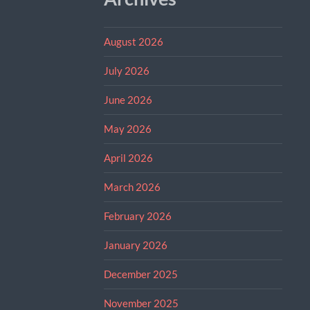
August 2026
July 2026
June 2026
May 2026
April 2026
March 2026
February 2026
January 2026
December 2025
November 2025