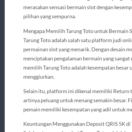
merasakan sensasi bermain slot dengan kesempa
pilihan yang sempurna.
Mengapa Memilih Tarung Toto untuk Bermain S
Tarung Toto adalah salah satu platform judi on
permainan slot yang menarik. Dengan desain mo
menciptakan pengalaman bermain yang sangat
memilih Tarung Toto adalah kesempatan besar u
menggiurkan.
Selain itu, platform ini dikenal memiliki Return 
artinya peluang untuk menang semakin besar. F
pemain memiliki kesempatan yang adil untuk m
Keuntungan Menggunakan Deposit QRIS 5K di 