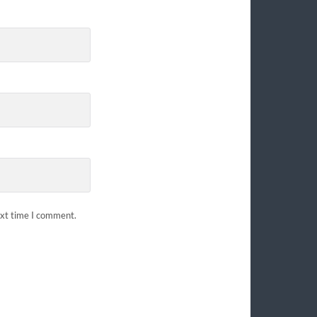
ext time I comment.