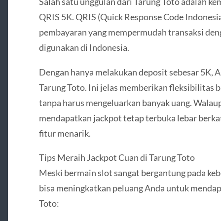
Salah satu unggulan dari Tarung Toto adalah k
QRIS 5K. QRIS (Quick Response Code Indonesia
pembayaran yang mempermudah transaksi deng
digunakan di Indonesia.
Dengan hanya melakukan deposit sebesar 5K, An
Tarung Toto. Ini jelas memberikan fleksibilitas
tanpa harus mengeluarkan banyak uang. Walaup
mendapatkan jackpot tetap terbuka lebar berka
fitur menarik.
Tips Meraih Jackpot Cuan di Tarung Toto
Meski bermain slot sangat bergantung pada keb
bisa meningkatkan peluang Anda untuk mendapa
Toto: