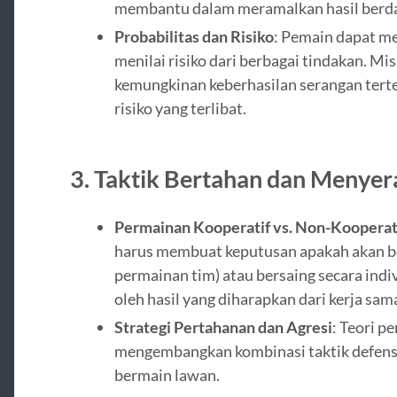
membantu dalam meramalkan hasil berdas
Probabilitas dan Risiko
: Pemain dapat me
menilai risiko dari berbagai tindakan. 
kemungkinan keberhasilan serangan ter
risiko yang terlibat.
3.
Taktik Bertahan dan Menyer
Permainan Kooperatif vs. Non-Kooperat
harus membuat keputusan apakah akan be
permainan tim) atau bersaing secara indi
oleh hasil yang diharapkan dari kerja sam
Strategi Pertahanan dan Agresi
: Teori 
mengembangkan kombinasi taktik defensif
bermain lawan.