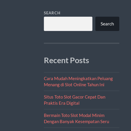
SEARCH
Search
Recent Posts
Cara Mudah Meningkatkan Peluang
Menang di Slot Online Tahun Ini
Situs Toto Slot Gacor Cepat Dan
Praktis Era Digital
Bermain Toto Slot Modal Minim
Dengan Banyak Kesempatan Seru