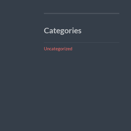
Categories
Uncategorized