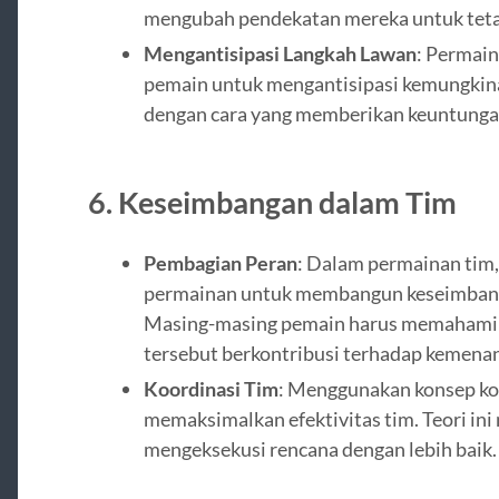
mengubah pendekatan mereka untuk teta
Mengantisipasi Langkah Lawan
: Permai
pemain untuk mengantisipasi kemungkin
dengan cara yang memberikan keuntungan
6.
Keseimbangan dalam Tim
Pembagian Peran
: Dalam permainan tim
permainan untuk membangun keseimbanga
Masing-masing pemain harus memahami 
tersebut berkontribusi terhadap kemenan
Koordinasi Tim
: Menggunakan konsep koo
memaksimalkan efektivitas tim. Teori i
mengeksekusi rencana dengan lebih baik.