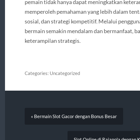
pemain tidak hanya dapat meningkatkan ketera
memperoleh pemahaman yang lebih dalam tenta
sosial, dan strategi kompetitif. Melalui pengg
bermain semakin mendalam dan bermanfaat, ba
keterampilan strategis.
Categories:
Uncategorized
« Bermain Slot Gacor dengan Bonus Besar
Slot Online di Rajapola dengan