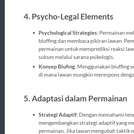
4.
Psycho-Legal Elements
Psychological Strategies
: Permainan mel
bluffing dan membaca pikiran lawan. Pe
permainan untuk memprediksi reaksi la
sukses melalui sarana psikologis.
Konsep Blufing
: Menggunakan bluffing se
di mana lawan mungkin merespons dengan
5.
Adaptasi dalam Permainan
Strategi Adaptif
: Dengan memahami teor
mengembangkan strategi adaptif yang m
permainan. Jika lawan mengubah taktik 