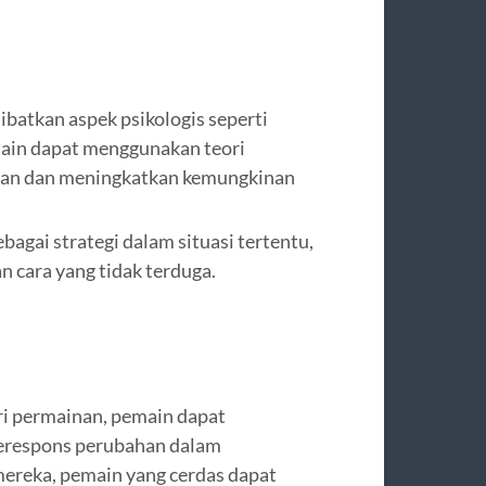
ibatkan aspek psikologis seperti
main dapat menggunakan teori
wan dan meningkatkan kemungkinan
bagai strategi dalam situasi tertentu,
 cara yang tidak terduga.
i permainan, pemain dapat
erespons perubahan dalam
mereka, pemain yang cerdas dapat