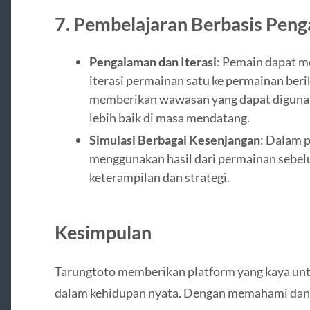
7.
Pembelajaran Berbasis Pen
Pengalaman dan Iterasi
: Pemain dapat m
iterasi permainan satu ke permainan ber
memberikan wawasan yang dapat diguna
lebih baik di masa mendatang.
Simulasi Berbagai Kesenjangan
: Dalam 
menggunakan hasil dari permainan sebe
keterampilan dan strategi.
Kesimpulan
Tarungtoto memberikan platform yang kaya un
dalam kehidupan nyata. Dengan memahami dan 