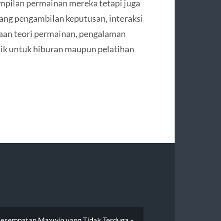
mpilan permainan mereka tetapi juga
ng pengambilan keputusan, interaksi
unaan teori permainan, pengalaman
ik untuk hiburan maupun pelatihan
 Kesempatan Maxwin yang Tidak Terduga »