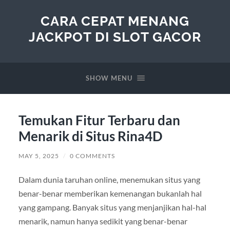
CARA CEPAT MENANG
JACKPOT DI SLOT GACOR
SHOW MENU
Temukan Fitur Terbaru dan
Menarik di Situs Rina4D
MAY 5, 2025
/
0 COMMENTS
Dalam dunia taruhan online, menemukan situs yang
benar-benar memberikan kemenangan bukanlah hal
yang gampang. Banyak situs yang menjanjikan hal-hal
menarik, namun hanya sedikit yang benar-benar