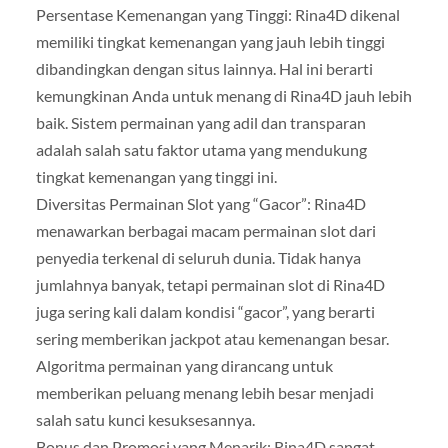
Persentase Kemenangan yang Tinggi: Rina4D dikenal
memiliki tingkat kemenangan yang jauh lebih tinggi
dibandingkan dengan situs lainnya. Hal ini berarti
kemungkinan Anda untuk menang di Rina4D jauh lebih
baik. Sistem permainan yang adil dan transparan
adalah salah satu faktor utama yang mendukung
tingkat kemenangan yang tinggi ini.
Diversitas Permainan Slot yang “Gacor”: Rina4D
menawarkan berbagai macam permainan slot dari
penyedia terkenal di seluruh dunia. Tidak hanya
jumlahnya banyak, tetapi permainan slot di Rina4D
juga sering kali dalam kondisi “gacor”, yang berarti
sering memberikan jackpot atau kemenangan besar.
Algoritma permainan yang dirancang untuk
memberikan peluang menang lebih besar menjadi
salah satu kunci kesuksesannya.
Bonus dan Promosi yang Menarik: Rina4D sangat