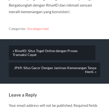
Bergabunglah dengan Rina4D dan nikmati sensasi
meraih kemenangan yang konsisten!.
Categories:
Uncategorized
« Rina4D: Situs Togel Online dengan Proses
Transaksi Cepat
JP69: Situs Gacor Dengan Jaminan Kemenangan Tanpa
Henti. »
Leave a Reply
Your email address will not be published.
Required fields