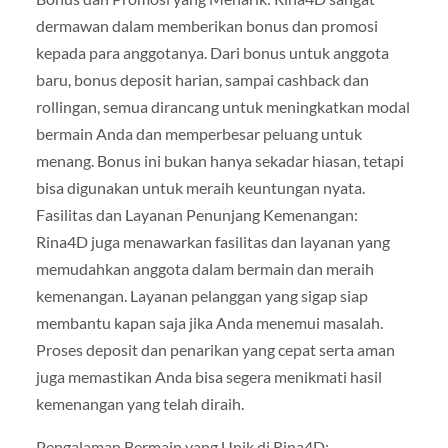
dermawan dalam memberikan bonus dan promosi
kepada para anggotanya. Dari bonus untuk anggota
baru, bonus deposit harian, sampai cashback dan
rollingan, semua dirancang untuk meningkatkan modal
bermain Anda dan memperbesar peluang untuk
menang. Bonus ini bukan hanya sekadar hiasan, tetapi
bisa digunakan untuk meraih keuntungan nyata.
Fasilitas dan Layanan Penunjang Kemenangan:
Rina4D juga menawarkan fasilitas dan layanan yang
memudahkan anggota dalam bermain dan meraih
kemenangan. Layanan pelanggan yang sigap siap
membantu kapan saja jika Anda menemui masalah.
Proses deposit dan penarikan yang cepat serta aman
juga memastikan Anda bisa segera menikmati hasil
kemenangan yang telah diraih.
Pengalaman Bermain yang Unik di Rina4D: