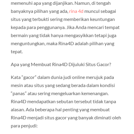
memenuhi apa yang dijanjikan. Namun, di tengah
banyaknya pilihan yang ada,
rina 4d
muncul sebagai
situs yang terbukti sering memberikan keuntungan
kepada para penggunanya. Jika Anda mencari tempat
bermain yang tidak hanya mengasyikkan tetapi juga
menguntungkan, maka Rina4D adalah pilihan yang
tepat.
Apa yang Membuat Rina4D Dijuluki Situs Gacor?
Kata “gacor” dalam dunia judi online merujuk pada
mesin atau situs yang sedang berada dalam kondisi
“panas” atau sering mengeluarkan kemenangan.
Rina4D mendapatkan sebutan tersebut tidak tanpa
alasan. Ada beberapa hal penting yang membuat
Rina4D menjadi situs gacor yang banyak diminati oleh
para penjudi: