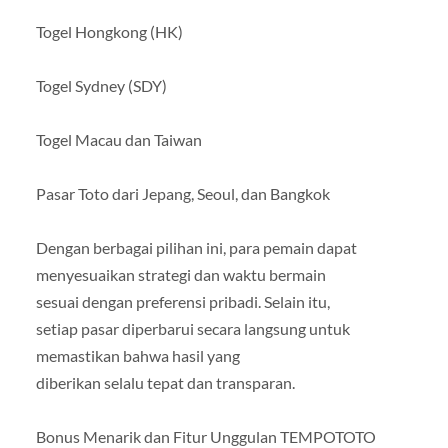
Togel Hongkong (HK)
Togel Sydney (SDY)
Togel Macau dan Taiwan
Pasar Toto dari Jepang, Seoul, dan Bangkok
Dengan berbagai pilihan ini, para pemain dapat
menyesuaikan strategi dan waktu bermain
sesuai dengan preferensi pribadi. Selain itu,
setiap pasar diperbarui secara langsung untuk
memastikan bahwa hasil yang
diberikan selalu tepat dan transparan.
Bonus Menarik dan Fitur Unggulan TEMPOTOTO