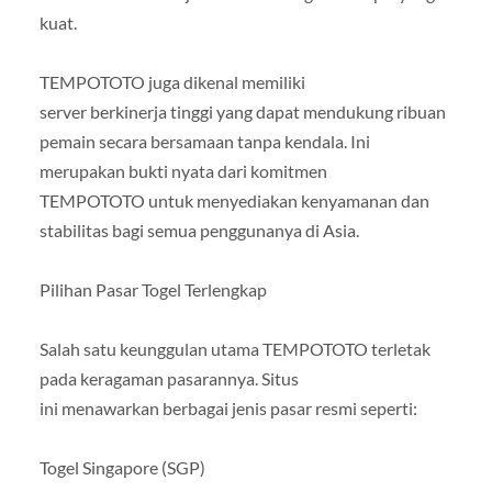
kuat.
TEMPOTOTO juga dikenal memiliki
server berkinerja tinggi yang dapat mendukung ribuan
pemain secara bersamaan tanpa kendala. Ini
merupakan bukti nyata dari komitmen
TEMPOTOTO untuk menyediakan kenyamanan dan
stabilitas bagi semua penggunanya di Asia.
Pilihan Pasar Togel Terlengkap
Salah satu keunggulan utama TEMPOTOTO terletak
pada keragaman pasarannya. Situs
ini menawarkan berbagai jenis pasar resmi seperti:
Togel Singapore (SGP)