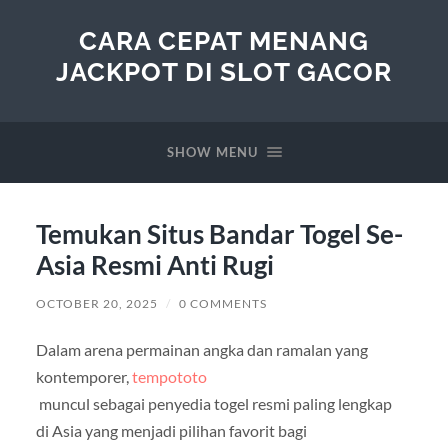
CARA CEPAT MENANG
JACKPOT DI SLOT GACOR
SHOW MENU
Temukan Situs Bandar Togel Se-
Asia Resmi Anti Rugi
OCTOBER 20, 2025
/
0 COMMENTS
Dalam arena permainan angka dan ramalan yang
kontemporer,
tempototo
muncul sebagai penyedia togel resmi paling lengkap
di Asia yang menjadi pilihan favorit bagi