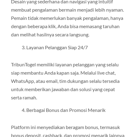
Desain yang sederhana dan navigasi yang intuitif
membuat pengalaman bermain menjadi lebih nyaman.
Pemain tidak memerlukan banyak pengalaman, hanya
dengan beberapa klik, Anda bisa memasang taruhan
dan melihat hasilnya secara langsung.
Layanan Pelanggan Siap 24/7
TribunTogel memiliki layanan pelanggan yang selalu
siap membantu Anda kapan saja. Melalui live chat,
WhatsApp, atau email, tim dukungan selalu tersedia
untuk memberikan jawaban dan solusi yang cepat
serta ramah.
Berbagai Bonus dan Promosi Menarik
Platform ini menyediakan beragam bonus, termasuk
bonus deposit, cashback, dan promosi menarik lainnya