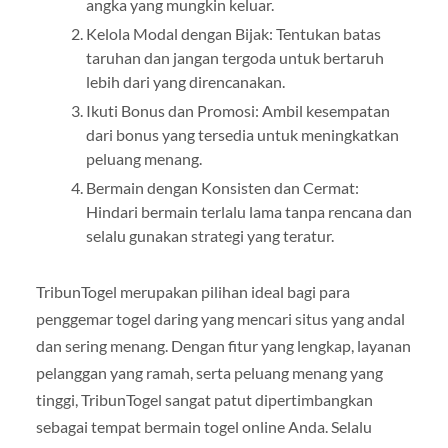
angka yang mungkin keluar.
Kelola Modal dengan Bijak: Tentukan batas
taruhan dan jangan tergoda untuk bertaruh
lebih dari yang direncanakan.
Ikuti Bonus dan Promosi: Ambil kesempatan
dari bonus yang tersedia untuk meningkatkan
peluang menang.
Bermain dengan Konsisten dan Cermat:
Hindari bermain terlalu lama tanpa rencana dan
selalu gunakan strategi yang teratur.
TribunTogel merupakan pilihan ideal bagi para
penggemar togel daring yang mencari situs yang andal
dan sering menang. Dengan fitur yang lengkap, layanan
pelanggan yang ramah, serta peluang menang yang
tinggi, TribunTogel sangat patut dipertimbangkan
sebagai tempat bermain togel online Anda. Selalu