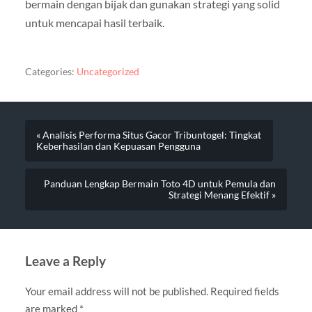
bermain dengan bijak dan gunakan strategi yang solid
untuk mencapai hasil terbaik.
Categories:
Uncategorized
« Analisis Performa Situs Gacor Tribuntogel: Tingkat
Keberhasilan dan Kepuasan Pengguna
Panduan Lengkap Bermain Toto 4D untuk Pemula dan
Strategi Menang Efektif »
Leave a Reply
Your email address will not be published.
Required fields
are marked
*