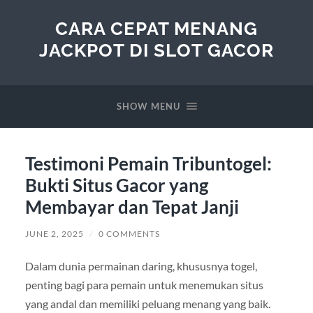
CARA CEPAT MENANG
JACKPOT DI SLOT GACOR
SHOW MENU
Testimoni Pemain Tribuntogel:
Bukti Situs Gacor yang
Membayar dan Tepat Janji
JUNE 2, 2025
/
0 COMMENTS
Dalam dunia permainan daring, khususnya togel,
penting bagi para pemain untuk menemukan situs
yang andal dan memiliki peluang menang yang baik.