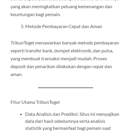
yang akan meningkatkan peluang kemenangan dan
keuntungan bagi pemain.
Metode Pembayaran Cepat dan Aman
TribunTogel menawarkan banyak metode pembayaran
seperti transfer bank, dompet elektronik, dan pulsa,
yang membuat transaksi menjadi mudah. Proses
deposit dan penarikan dilakukan dengan cepat dan
aman.
Fitur Utama TribunTogel
Data Analisis dan Prediksi: Situs ini menyajikan
data dari hasil sebelumnya serta analisis
statistik yang bermanfaat bagi pemain saat