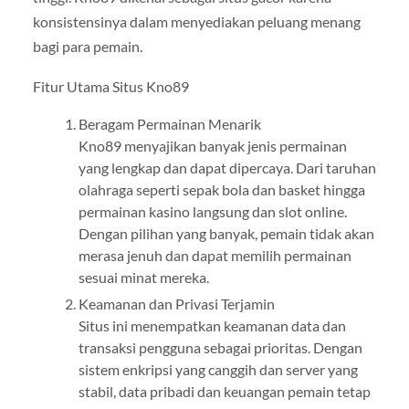
konsistensinya dalam menyediakan peluang menang
bagi para pemain.
Fitur Utama Situs Kno89
Beragam Permainan Menarik
Kno89 menyajikan banyak jenis permainan
yang lengkap dan dapat dipercaya. Dari taruhan
olahraga seperti sepak bola dan basket hingga
permainan kasino langsung dan slot online.
Dengan pilihan yang banyak, pemain tidak akan
merasa jenuh dan dapat memilih permainan
sesuai minat mereka.
Keamanan dan Privasi Terjamin
Situs ini menempatkan keamanan data dan
transaksi pengguna sebagai prioritas. Dengan
sistem enkripsi yang canggih dan server yang
stabil, data pribadi dan keuangan pemain tetap