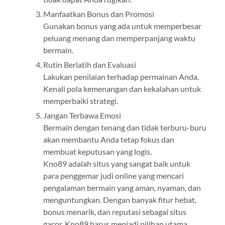
Manfaatkan Bonus dan Promosi
Gunakan bonus yang ada untuk memperbesar
peluang menang dan memperpanjang waktu
bermain.
Rutin Berlatih dan Evaluasi
Lakukan penilaian terhadap permainan Anda.
Kenali pola kemenangan dan kekalahan untuk
memperbaiki strategi.
Jangan Terbawa Emosi
Bermain dengan tenang dan tidak terburu-buru
akan membantu Anda tetap fokus dan
membuat keputusan yang logis.
Kno89 adalah situs yang sangat baik untuk
para penggemar judi online yang mencari
pengalaman bermain yang aman, nyaman, dan
menguntungkan. Dengan banyak fitur hebat,
bonus menarik, dan reputasi sebagai situs
gacor, Kno89 harus menjadi pilihan utama