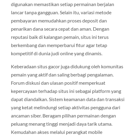
digunakan memastikan setiap permainan berjalan
lancar tanpa gangguan. Selain itu, variasi metode
pembayaran memudahkan proses deposit dan
penarikan dana secara cepat dan aman. Dengan
reputasi baik di kalangan pemain, situs ini terus
berkembang dan memperbarui fitur agar tetap
kompetitif di dunia judi online yang dinamis.
Keberadaan situs gacor juga didukung oleh komunitas
pemain yang aktif dan saling berbagi pengalaman.
Forum diskusi dan ulasan positif memperkuat
kepercayaan terhadap situs ini sebagai platform yang
dapat diandalkan. Sistem keamanan data dan transaksi
yang ketat melindungi setiap aktivitas pengguna dari
ancaman siber. Beragam pilihan permainan dengan
peluang menang tinggi menjadi daya tarik utama.
Kemudahan akses melalui perangkat mobile