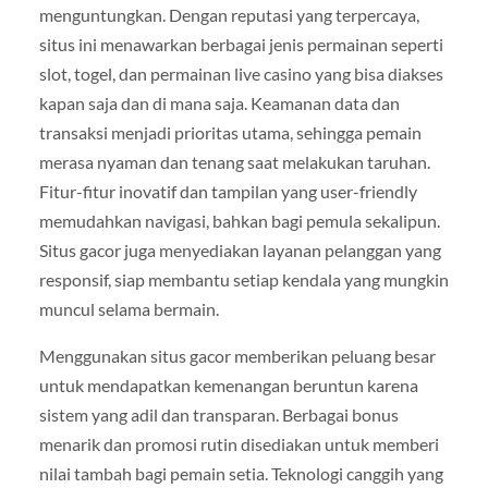
menguntungkan. Dengan reputasi yang terpercaya,
situs ini menawarkan berbagai jenis permainan seperti
slot, togel, dan permainan live casino yang bisa diakses
kapan saja dan di mana saja. Keamanan data dan
transaksi menjadi prioritas utama, sehingga pemain
merasa nyaman dan tenang saat melakukan taruhan.
Fitur-fitur inovatif dan tampilan yang user-friendly
memudahkan navigasi, bahkan bagi pemula sekalipun.
Situs gacor juga menyediakan layanan pelanggan yang
responsif, siap membantu setiap kendala yang mungkin
muncul selama bermain.
Menggunakan situs gacor memberikan peluang besar
untuk mendapatkan kemenangan beruntun karena
sistem yang adil dan transparan. Berbagai bonus
menarik dan promosi rutin disediakan untuk memberi
nilai tambah bagi pemain setia. Teknologi canggih yang