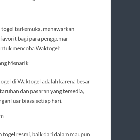
us togel terkemuka, menawarkan
favorit bagi para penggemar
 untuk mencoba Waktogel:
ang Menarik
ogel di Waktogel adalah karena besar
taruhan dan pasaran yang tersedia,
n luar biasa setiap hari.
am
 togel resmi, baik dari dalam maupun