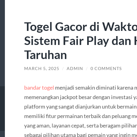
Togel Gacor di Wakt
Sistem Fair Play da
Taruhan
MARCH 5, 2025
/
ADMIN
/
0 COMMENTS
bandar togel
menjadi semakin diminati karena 
memenangkan jackpot besar dengan investasi yan
platform yang sangat dianjurkan untuk bermain 
memiliki fitur permainan terbaik dan peluang 
yang aman, layanan cepat, serta beragam piliha
sebagai pilihan utama bagi pemain yang ingin m