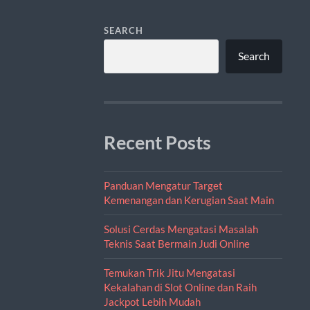
SEARCH
Search
Recent Posts
Panduan Mengatur Target
Kemenangan dan Kerugian Saat Main
Solusi Cerdas Mengatasi Masalah
Teknis Saat Bermain Judi Online
Temukan Trik Jitu Mengatasi
Kekalahan di Slot Online dan Raih
Jackpot Lebih Mudah