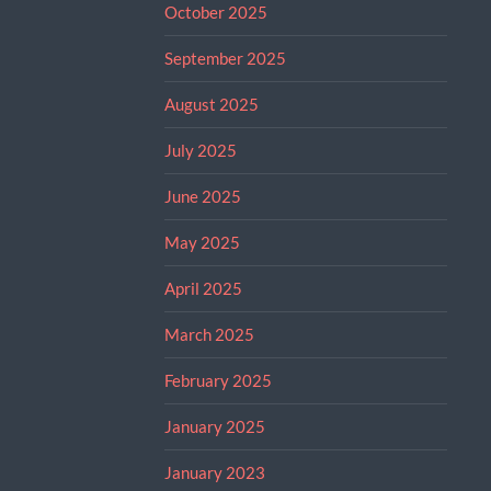
October 2025
September 2025
August 2025
July 2025
June 2025
May 2025
April 2025
March 2025
February 2025
January 2025
January 2023