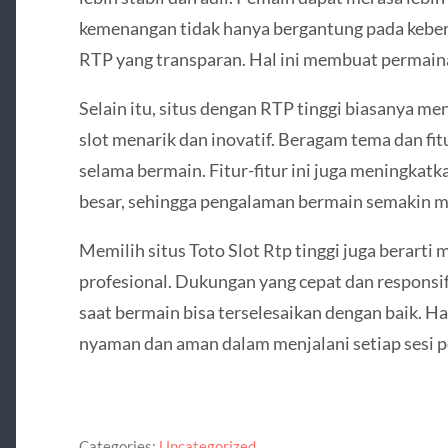
kemenangan tidak hanya bergantung pada keberu
RTP yang transparan. Hal ini membuat permainan 
Selain itu, situs dengan RTP tinggi biasanya m
slot menarik dan inovatif. Beragam tema dan 
selama bermain. Fitur-fitur ini juga meningk
besar, sehingga pengalaman bermain semakin 
Memilih situs Toto Slot Rtp tinggi juga berart
profesional. Dukungan yang cepat dan responsi
saat bermain bisa terselesaikan dengan baik. Ha
nyaman dan aman dalam menjalani setiap sesi 
Categories:
Uncategorized