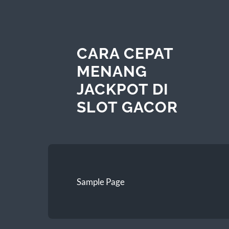
CARA CEPAT
MENANG
JACKPOT DI
SLOT GACOR
Sample Page