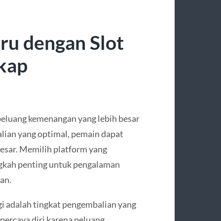
ru dengan Slot
gkap
peluang kemenangan yang lebih besar
lian yang optimal, pemain dapat
esar. Memilih platform yang
ngkah penting untuk pengalaman
an.
gi adalah tingkat pengembalian yang
 percaya diri karena peluang