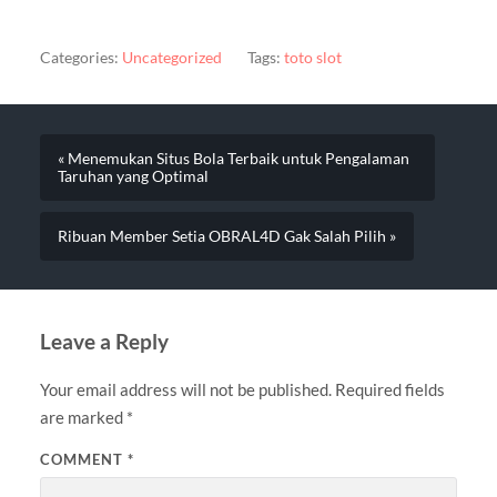
Categories:
Uncategorized
Tags:
toto slot
« Menemukan Situs Bola Terbaik untuk Pengalaman
Taruhan yang Optimal
Ribuan Member Setia OBRAL4D Gak Salah Pilih »
Leave a Reply
Your email address will not be published.
Required fields
are marked
*
COMMENT
*