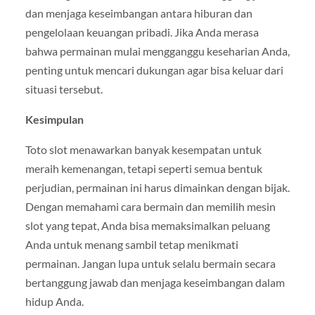
dan menjaga keseimbangan antara hiburan dan
pengelolaan keuangan pribadi. Jika Anda merasa
bahwa permainan mulai mengganggu keseharian Anda,
penting untuk mencari dukungan agar bisa keluar dari
situasi tersebut.
Kesimpulan
Toto slot menawarkan banyak kesempatan untuk
meraih kemenangan, tetapi seperti semua bentuk
perjudian, permainan ini harus dimainkan dengan bijak.
Dengan memahami cara bermain dan memilih mesin
slot yang tepat, Anda bisa memaksimalkan peluang
Anda untuk menang sambil tetap menikmati
permainan. Jangan lupa untuk selalu bermain secara
bertanggung jawab dan menjaga keseimbangan dalam
hidup Anda.