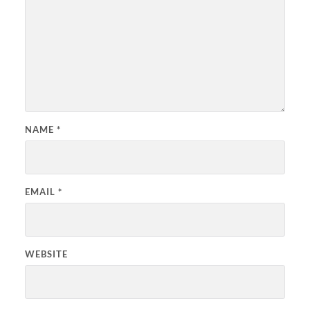
NAME
*
EMAIL
*
WEBSITE