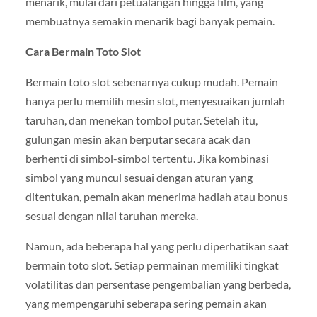
menarik, mulai dari petualangan hingga film, yang
membuatnya semakin menarik bagi banyak pemain.
Cara Bermain Toto Slot
Bermain toto slot sebenarnya cukup mudah. Pemain
hanya perlu memilih mesin slot, menyesuaikan jumlah
taruhan, dan menekan tombol putar. Setelah itu,
gulungan mesin akan berputar secara acak dan
berhenti di simbol-simbol tertentu. Jika kombinasi
simbol yang muncul sesuai dengan aturan yang
ditentukan, pemain akan menerima hadiah atau bonus
sesuai dengan nilai taruhan mereka.
Namun, ada beberapa hal yang perlu diperhatikan saat
bermain toto slot. Setiap permainan memiliki tingkat
volatilitas dan persentase pengembalian yang berbeda,
yang mempengaruhi seberapa sering pemain akan