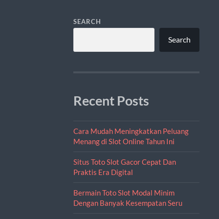
SEARCH
Search
Recent Posts
Cara Mudah Meningkatkan Peluang
Menang di Slot Online Tahun Ini
Situs Toto Slot Gacor Cepat Dan
Praktis Era Digital
Bermain Toto Slot Modal Minim
Dengan Banyak Kesempatan Seru