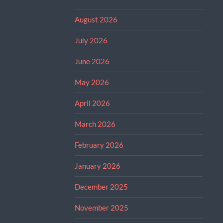
August 2026
July 2026
June 2026
May 2026
April 2026
March 2026
February 2026
January 2026
December 2025
November 2025