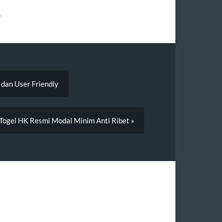
o
dan User Friendly
 Togel HK Resmi Modal Minim Anti Ribet »