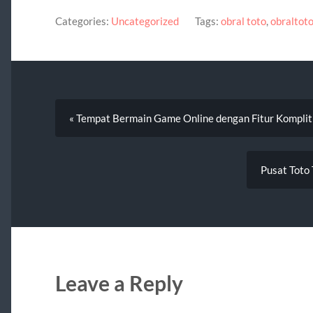
Categories:
Uncategorized
Tags:
obral toto
,
obraltot
« Tempat Bermain Game Online dengan Fitur Komplit 
Pusat Toto
Leave a Reply