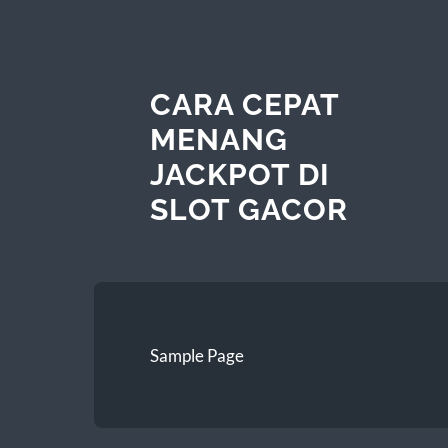
CARA CEPAT
MENANG
JACKPOT DI
SLOT GACOR
Sample Page