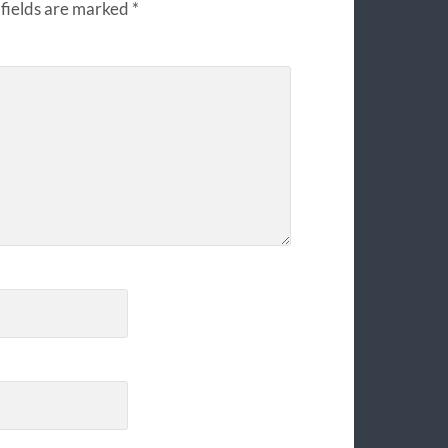
fields are marked
*