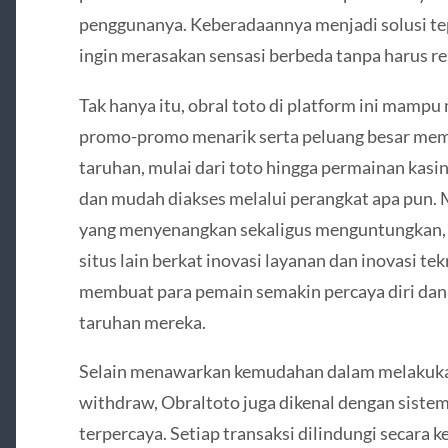
penggunanya. Keberadaannya menjadi solusi tep
ingin merasakan sensasi berbeda tanpa harus re
Tak hanya itu, obral toto di platform ini mampu
promo-promo menarik serta peluang besar memp
taruhan, mulai dari toto hingga permainan kasin
dan mudah diakses melalui perangkat apa pun
yang menyenangkan sekaligus menguntungkan
situs lain berkat inovasi layanan dan inovasi tek
membuat para pemain semakin percaya diri dan
taruhan mereka.
Selain menawarkan kemudahan dalam melakuka
withdraw, Obraltoto juga dikenal dengan siste
terpercaya. Setiap transaksi dilindungi secara k